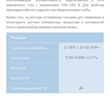
обеспечивающих бесперебойность, подключаемых к сети
переменного тока с напряжением 100—240 В. Для удобства
прокладки кабелей сзади роутера предусмотрены скобы.
Кроме того, на роутере установлены тачскрин для управления и
мониторинга, датчики температуры процессора и материнской
платы, кнопка выбора режима и звуковой сигнал.
Роутеры
12 SFP, 1 10-Gb SFP+
Сетевые интерфейсы
TLR4-01680 1,2 ГГц
Процессор
-
Вход PoE
-
Выход PoE
Да
Установка в стойку 19"