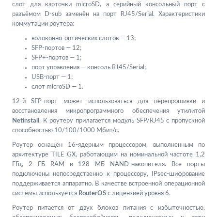
слот для карточки microSD, а серийный консольный порт с
разъёмом D-sub заменён на порт RJ45/Serial. Характеристики
коммутации роутера:
волоконно-оптических слотов — 13;
SFP-портов — 12;
SFP+-портов — 1;
порт управления — консоль RJ45/Serial;
USB-порт — 1;
слот microSD — 1.
12-й SFP-порт может использоваться для перепрошивки и
восстановления микропрограммного обеспечения утилитой
Netinstall
. К роутеру прилагается модуль SFP/RJ45 с пропускной
способностью 10/100/1000 Мбит/с.
Роутер оснащён 16-ядерным процессором, выполненным по
архитектуре TILE GX, работающим на номинальной частоте 1,2
ГГц, 2 ГБ RAM и 128 МБ NAND-накопителя. Все порты
подключены непосредственно к процессору, IPsec-шифрование
поддерживается аппаратно. В качестве встроенной операционной
системы используется
RouterOS
с лицензией уровня 6.
Роутер питается от двух блоков питания с избыточностью,