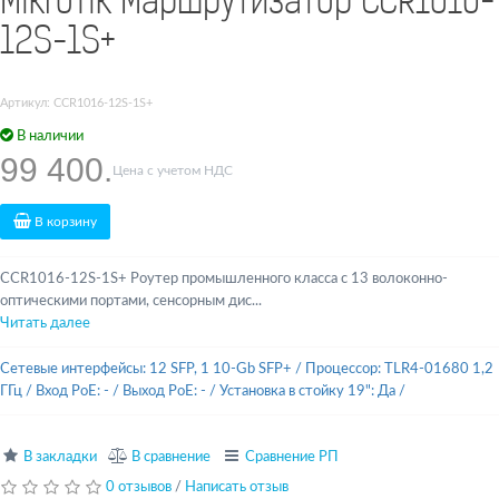
MikroTik Маршрутизатор CCR1016-
12S-1S+
Артикул: CCR1016-12S-1S+
В наличии
99 400.
Цена с учетом НДС
В корзину
CCR1016-12S-1S+ Роутер промышленного класса с 13 волоконно-
оптическими портами, сенсорным дис...
Читать далее
Сетевые интерфейсы: 12 SFP, 1 10-Gb SFP+
/
Процессор: TLR4-01680 1,2
ГГц
/
Вход PoE: -
/
Выход PoE: -
/
Установка в стойку 19": Да
/
В закладки
В сравнение
Сравнение РП
0 отзывов
/
Написать отзыв