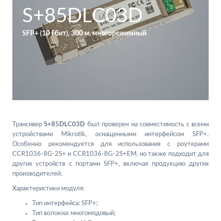
S+85DLC03D
SFP+ (10 Гбит), 300 м, многорежимный
Трансивер
S+85DLC03D
был проверен на совместимость с всеми
устройствами Mikrotik, оснащенными интерфейсом SFP+.
Особенно рекомендуется для использования с роутерами
CCR1036-8G-2S+ и CCR1036-8G-2S+EM, но также подходит для
других устройств с портами SFP+, включая продукцию других
производителей.
Характеристики модуля:
Тип интерфейса: SFP+;
Тип волокна: многомодовый;