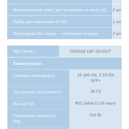
Металлический хомут для установки на мачту (2)
2 шт.
Набор для крепления (K-66)
1 шт.
Переходник DC-гнездо — клеммная колодка
2 шт.
SKU Vendor:
CRS318-16P-2S+OUT
Коммутаторы
16 rj45-Gb, 2 10-Gb
Сетевые интерфейсы
SFP+
36 Гб
Пропускная способность
802.3af/at (1-16 порт)
Выход PoE
316 Вт
Суммарная мощность
PoE