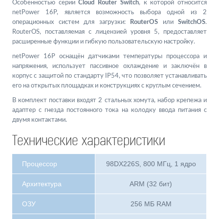
Особенностью серии
Cloud Router Switch
, к которой относится
netPower 16P, является возможность выбора одной из 2
операционных систем для загрузки:
RouterOS
или
SwitchOS
.
RouterOS, поставляемая с лицензией уровня 5, предоставляет
расширенные функции и гибкую пользовательскую настройку.
netPower 16P оснащён датчиками температуры процессора и
напряжения, использует пассивное охлаждение и заключён в
корпус с защитой по стандарту IP54, что позволяет устанавливать
его на открытых площадках и конструкциях с круглым сечением.
В комплект поставки входят 2 стальных хомута, набор крепежа и
адаптер с гнезда постоянного тока на колодку ввода питания с
двумя контактами.
Технические характеристики
Процессор
98DX226S, 800 МГц, 1 ядро
Архитектура
ARM (32 бит)
ОЗУ
256 МБ RAM