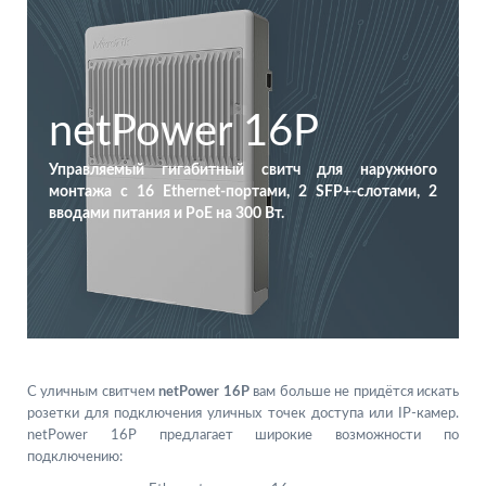
netPower 16P
Управляемый гигабитный свитч для наружного
монтажа с 16 Ethernet-портами, 2 SFP+-слотами, 2
вводами питания и PoE на 300 Вт.
С уличным свитчем
netPower 16P
вам больше не придётся искать
розетки для подключения уличных точек доступа или IP-камер.
netPower 16P предлагает широкие возможности по
подключению: