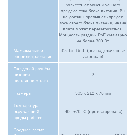
зависеть от максимального
предела тока блока питания. Вы
не должны превышать предел
тока своего блока питания, иначе
плата может перезагрузиться.
Мощность раздачи PoE суммарно
не более 300 Вт.
Максимальное
316 Вт, 16 Вт (без подключённых
энергопотребление
устройств)
Гнездовой разъём
питания
2
постоянного тока
Размеры
303 x 212 x 78 мм
Температура
окружающей
-40.. +70 °C (протестировано)
среды рабочая
Среднее время