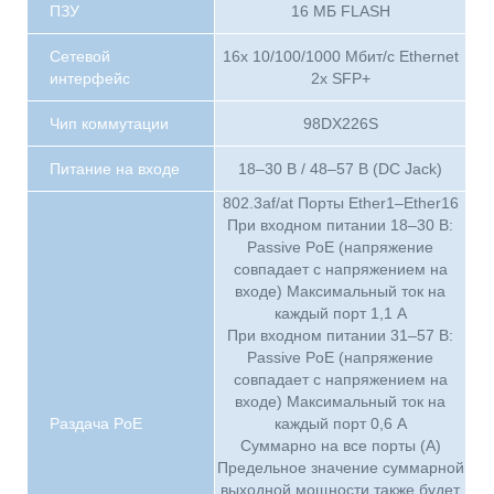
ПЗУ
16 МБ FLASH
Сетевой
16х 10/100/1000 Мбит/с Ethernet
интерфейс
2х SFP+
Чип коммутации
98DX226S
Питание на входе
18–30 В / 48–57 В (DC Jack)
802.3af/at Порты Ether1–Ether16
При входном питании 18–30 В:
Passive PoE (напряжение
совпадает с напряжением на
входе) Максимальный ток на
каждый порт 1,1 А
При входном питании 31–57 В:
Passive PoE (напряжение
совпадает с напряжением на
входе) Максимальный ток на
Раздача PoE
каждый порт 0,6 А
Суммарно на все порты (A)
Предельное значение суммарной
выходной мощности также будет