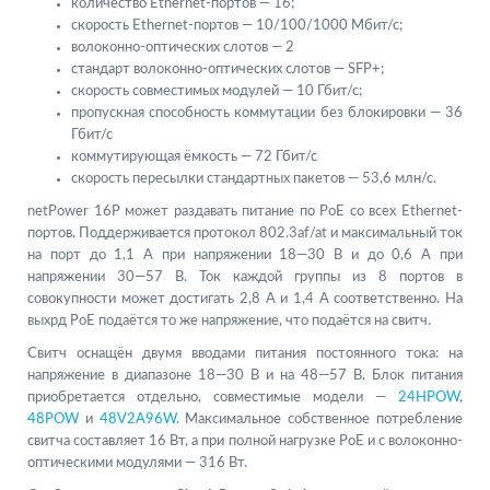
количество Ethernet-портов — 16;
скорость Ethernet-портов — 10/100/1000 Мбит/с;
волоконно-оптических слотов — 2
стандарт волоконно-оптических слотов — SFP+;
скорость совместимых модулей — 10 Гбит/с;
пропускная способность коммутации без блокировки — 36
Гбит/с
коммутирующая ёмкость — 72 Гбит/с
скорость пересылки стандартных пакетов — 53,6 млн/с.
netPower 16P может раздавать питание по PoE со всех Ethernet-
портов. Поддерживается протокол 802.3af/at и максимальный ток
на порт до 1,1 А при напряжении 18—30 В и до 0,6 А при
напряжении 30—57 В. Ток каждой группы из 8 портов в
совокупности может достигать 2,8 А и 1,4 А соответственно. На
выхрд PoE подаётся то же напряжение, что подаётся на свитч.
Свитч оснащён двумя вводами питания постоянного тока: на
напряжение в диапазоне 18—30 В и на 48—57 В. Блок питания
приобретается отдельно, совместимые модели —
24HPOW
,
48POW
и
48V2A96W
. Максимальное собственное потребление
свитча составляет 16 Вт, а при полной нагрузке PoE и с волоконно-
оптическими модулями — 316 Вт.