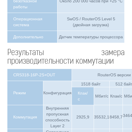
безотказной
Около 200 000 часов при +25 °C
работы
Операционная
SwOS / RouterOS Level 5
система
(двойная загрузка)
Дополнительно
Датчик температуры процессора
Результаты замера
производительности коммутации
CRS318-16P-2S+OUT
RouterOS версии 
1518 байт
512 бай
Режим
Конфигурация
Кпак/
Мбит/с
Кпак/с
Мби
с
Внутренняя
пропускная
3464
Коммутация
2925,9
35532,1
8458,7
способность
Layer 2