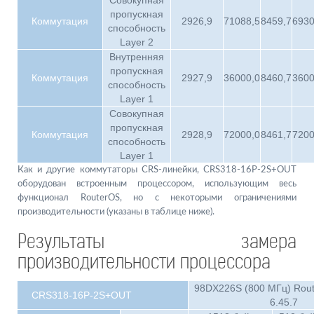
Совокупная
пропускная
Коммутация
2926,9
71088,5
8459,7
6930
способность
Layer 2
Внутренняя
пропускная
Коммутация
2927,9
36000,0
8460,7
3600
способность
Layer 1
Совокупная
пропускная
Коммутация
2928,9
72000,0
8461,7
7200
способность
Layer 1
Как и другие коммутаторы CRS-линейки, CRS318-16P-2S+OUT
оборудован встроенным процессором, использующим весь
функционал RouterOS, но с некоторыми ограничениями
производительности (указаны в таблице ниже).
Результаты замера
производительности процессора
98DX226S (800 МГц) Rou
CRS318-16P-2S+OUT
6.45.7