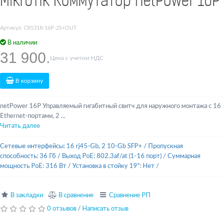
MikroTik Коммутатор netPower 16P
Артикул: CRS318-16P-2S+OUT
В наличии
31 900.
Цена с учетом НДС
В корзину
netPower 16P Управляемый гигабитный свитч для наружного монтажа с 16
Ethernet-портами, 2 ...
Читать далее
Сетевые интерфейсы: 16 rj45-Gb, 2 10-Gb SFP+
/
Пропускная
способность: 36 Гб
/
Выход PoE: 802.3af/at (1-16 порт)
/
Суммарная
мощность PoE: 316 Вт
/
Установка в стойку 19": Нет
/
В закладки
В сравнение
Сравнение РП
0 отзывов
/
Написать отзыв