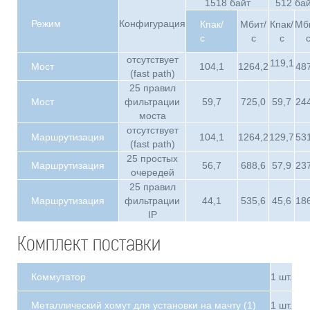
1518 байт
512 ба
Режим
Конфигурация
Кпак/
Мбит/
Кпак/
Мб
с
с
с
отсутствует
119,1
Мост
104,1
1264,2
48
(fast path)
25 правил
Мост
фильтрации
59,7
725,0
59,7
24
моста
отсутствует
Маршрутизация
104,1
1264,2
129,7
53
(fast path)
25 простых
Маршрутизация
56,7
688,6
57,9
23
очередей
25 правил
Маршрутизация
фильтрации
44,1
535,6
45,6
18
IP
Комплект поставки
Коммутатор
1 шт.
Металлический хомут для установки на мачту (1)
1 шт.