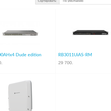
Сортировать:
0AHx4 Dude edition
RB3011UiAS-RM
0
.
29 700
.