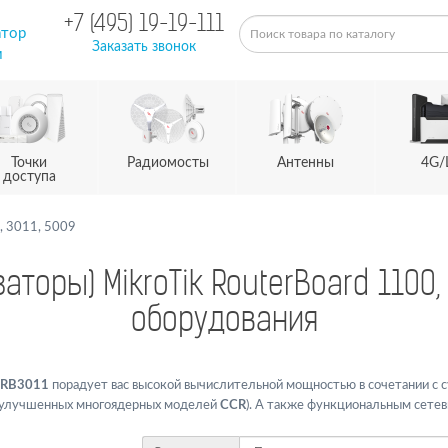
+7 (495) 19-19-111
атор
Заказать звонок
м
Точки
Радиомосты
Антенны
4G/
доступа
, 3011, 5009
торы) MikroTik RouterBoard 1100, 
оборудования
 RB3011
порадует вас высокой вычислительной мощностью в сочетании с 
к улучшенных многоядерных моделей
CCR
). А также функциональным сете