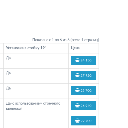
Показано с 1 по 6 из 6 (всего 1 страниц)
Установка в стойку 19"
Цена
Да
24 130
.
Да
27 920
.
-
Да
29 700
.
Да (с использованием стоечного
26 940
.
крепежа)
29 700
.