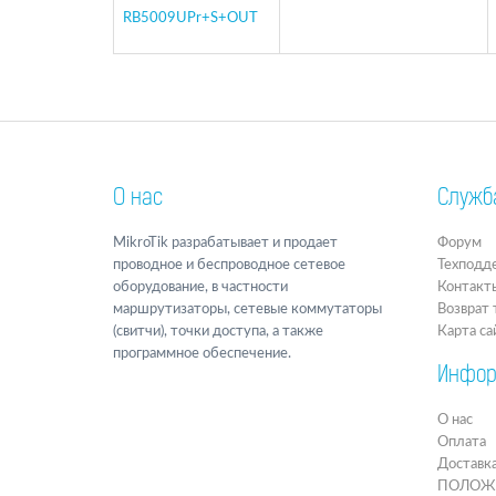
RB5009UPr+S+OUT
О нас
Служб
MikroTik разрабатывает и продает
Форум
проводное и беспроводное сетевое
Техподд
оборудование, в частности
Контакт
маршрутизаторы, сетевые коммутаторы
Возврат 
(свитчи), точки доступа, а также
Карта са
программное обеспечение.
Инфор
О нас
Оплата
Доставк
ПОЛОЖЕН