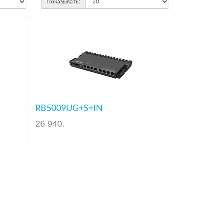
Показывать:
RB5009UG+S+IN
26 940
.