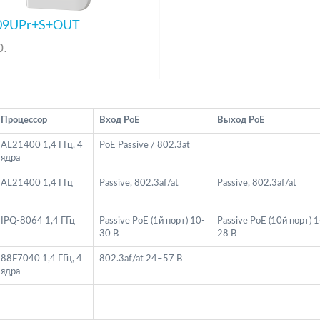
09UPr+S+OUT
0
.
Процессор
Вход PoE
Выход PoE
AL21400 1,4 ГГц, 4
PoE Passive / 802.3at
ядра
AL21400 1,4 ГГц
Passive, 802.3af/at
Passive, 802.3af/at
IPQ-8064 1,4 ГГц
Passive PoE (1й порт) 10-
Passive PoE (10й порт) 1
30 В
28 В
88F7040 1,4 ГГц, 4
802.3af/at 24–57 В
ядра