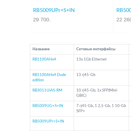
RB5009UPr+S+IN
RB50
29 700
.
22 26
Название
Сетевые интерфейсы
RB1100AHx4
13х 1Gb Ethernet
RB1100AHx4 Dude
13 rj45-Gb
edition
RB3011UiAS-RM
10 rj45-Gb, 1x SFP(Mini-
GBIC)
RB5009UG+S+IN
7 rj45-Gb, 1 2,5-Gb, 1 10-Gb
SFP+
RB5009UPr+S+IN