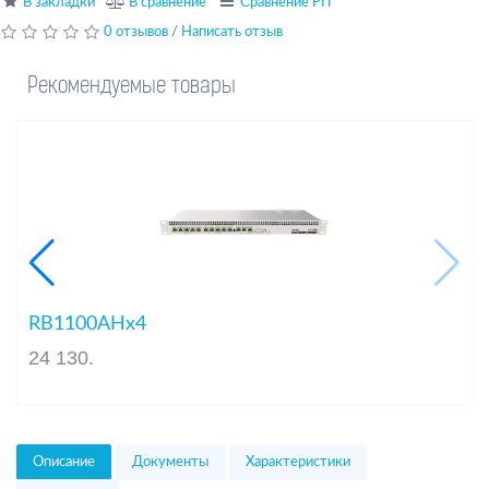
В закладки
В сравнение
Сравнение РП
0 отзывов
/
Написать отзыв
Рекомендуемые товары
GS+RM
RB1100AHx4
24 130
.
Описание
Документы
Характеристики