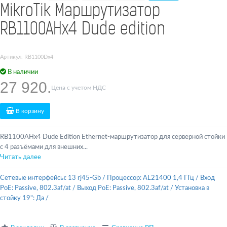
MikroTik Маршрутизатор
RB1100AHx4 Dude edition
Артикул: RB1100Dx4
В наличии
27 920.
Цена с учетом НДС
В корзину
RB1100AHx4 Dude Edition Ethernet-маршрутизатор для серверной стойки
с 4 разъёмами для внешних...
Читать далее
Сетевые интерфейсы: 13 rj45-Gb
/
Процессор: AL21400 1,4 ГГц
/
Вход
PoE: Passive, 802.3af/at
/
Выход PoE: Passive, 802.3af/at
/
Установка в
стойку 19": Да
/