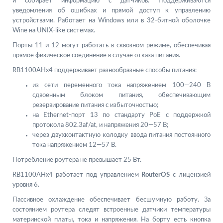
и собирает информацию с датчиков. Поддерживаются
уведомления об ошибках и прямой доступ к управлению
устройствами. Работает на Windows или в 32-битной оболочке
Wine на UNIX-like системах.
Порты 11 и 12 могут работать в сквозном режиме, обеспечивая
прямое физическое соединение в случае отказа питания.
RB1100AHx4 поддерживает разнообразные способы питания:
из сети переменного тока напряжением 100—240 В
сдвоенным блоком питания, обеспечивающим
резервирование питания с избыточностью;
на Ethernet-порт 13 по стандарту PoE с поддержкой
протокола 802.3af/at, и напряжения 20—57 В;
через двухконтактную колодку ввода питания постоянного
тока напряжением 12—57 В.
Потребление роутера не превышает 25 Вт.
RB1100AHx4 работает под управлением
RouterOS
с лицензией
уровня 6.
Пассивное охлаждение обеспечивает бесшумную работу. За
состоянием роутера следят встроенные датчики температуры
материнской платы, тока и напряжения. На борту есть кнопка