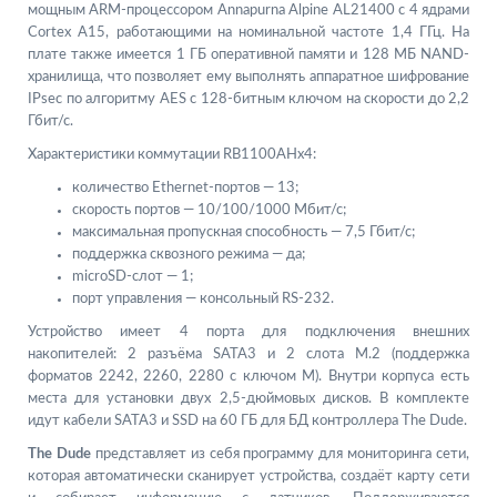
мощным ARM-процессором Annapurna Alpine AL21400 с 4 ядрами
Cortex A15, работающими на номинальной частоте 1,4 ГГц. На
плате также имеется 1 ГБ оперативной памяти и 128 МБ NAND-
хранилища, что позволяет ему выполнять аппаратное шифрование
IPsec по алгоритму AES с 128-битным ключом на скорости до 2,2
Гбит/с.
Характеристики коммутации RB1100AHx4:
количество Ethernet-портов — 13;
скорость портов — 10/100/1000 Мбит/с;
максимальная пропускная способность — 7,5 Гбит/с;
поддержка сквозного режима — да;
microSD-слот — 1;
порт управления — консольный RS-232.
Устройство имеет 4 порта для подключения внешних
накопителей: 2 разъёма SATA3 и 2 слота M.2 (поддержка
форматов 2242, 2260, 2280 с ключом M). Внутри корпуса есть
места для установки двух 2,5-дюймовых дисков. В комплекте
идут кабели SATA3 и SSD на 60 ГБ для БД контроллера The Dude.
The Dude
представляет из себя программу для мониторинга сети,
которая автоматически сканирует устройства, создаёт карту сети