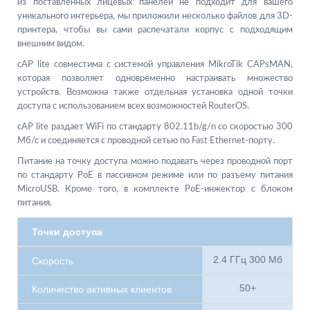
из поставленных лицевых панелей не подходит для вашего
уникального интерьера, мы приложили несколько файлов для 3D-
принтера, чтобы вы сами распечатали корпус с подходящим
внешним видом.
cAP lite совместима с системой управления MikroTik CAPsMAN,
которая позволяет одновременно настраивать множество
устройств. Возможна также отдельная установка одной точки
доступа с использованием всех возможностей RouterOS.
cAP lite раздает WiFi по стандарту 802.11b/g/n со скоростью 300
Мб/с и соединяется с проводной сетью по Fast Ethernet-порту.
Питание на точку доступа можно подавать через проводной порт
по стандарту PoE в пассивном режиме или по разъему питания
MicroUSB. Кроме того, в комплекте PoE-инжектор с блоком
питания.
Точки доступа
2.4 ГГц 300 Мб
Скорость
50+
Количество активных клиентов