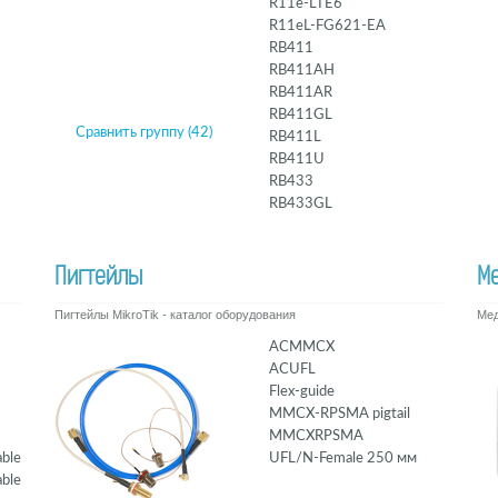
R11e-LTE6
R11eL-FG621-EA
RB411
RB411AH
RB411AR
RB411GL
Сравнить группу (42)
RB411L
RB411U
RB433
RB433GL
Пигтейлы
М
Пигтейлы MikroTik - каталог оборудования
Мед
ACMMCX
ACUFL
Flex-guide
MMCX-RPSMA pigtail
MMCXRPSMA
able
UFL/N-Female 250 мм
able