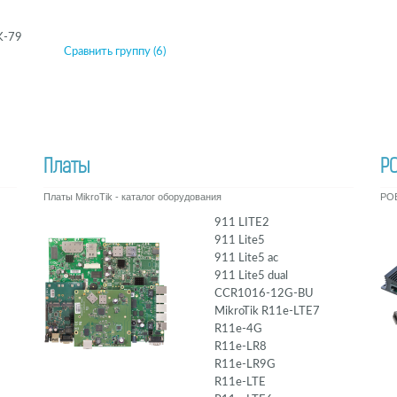
K-79
Сравнить группу (6)
Платы
P
Платы MikroTik - каталог оборудования
POE
911 LITE2
911 Lite5
911 Lite5 ac
911 Lite5 dual
CCR1016-12G-BU
MikroTik R11e-LTE7
R11e-4G
R11e-LR8
R11e-LR9G
R11e-LTE