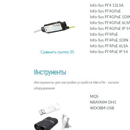
Info-Sys РГ4 12LSA
Info-Sys РГ4GPoE
Info-Sys РГ4GPoE 1DI
Info-Sys РГ4GPoE 6LS
Info-Sys РГ4GPoE IP 5
Info-Sys РГ4PoE
Info-Sys РГ4PoE 1DIN
Info-Sys РГ4PoE 6LSA
Info-Sys РГ4PoE IP 54
Сравнить группу (9)
Инструменты
Инструменты для настройки устройств MikroTik - каталог
оборудования
MQS
NRAYAIM-DH1
WOOBM-USB