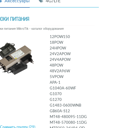
Аксессуары
4G/LTE
оки питания
ки питания MikroTik - каталог оборудования
12POW150
18POW
24HPOW
24V2APOW
24V4APOW
48POW
48V2A96W
5VPOW
APA-1
G1040A-60WF
G1070
G1270
G1483-0600WNB
GB60A-S12
MT48-480095-11DG
MT48-570080-11DG
Сравнить группу (29)