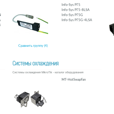
Info-Sys РГ5
Info-Sys РГ5-8LSA
N
Info-Sys РГ5G
A
Info-Sys РГ5G-4LSA
4
Сравнить группу (4)
Системы охлаждения
Системы охлаждения MikroTik - каталог оборудования
MT-HotSwapFan