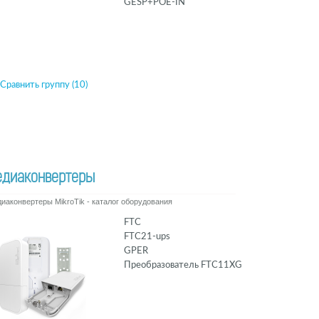
GESP+POE-IN
Сравнить группу (10)
едиаконвертеры
иаконвертеры MikroTik - каталог оборудования
FTC
FTC21-ups
GPER
Преобразователь FTC11XG