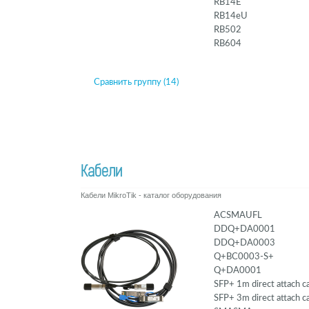
RB14E
RB14eU
RB502
RB604
Сравнить группу (14)
Кабели
Кабели MikroTik - каталог оборудования
ACSMAUFL
DDQ+DA0001
DDQ+DA0003
Q+BC0003-S+
Q+DA0001
SFP+ 1m direct attach c
SFP+ 3m direct attach c