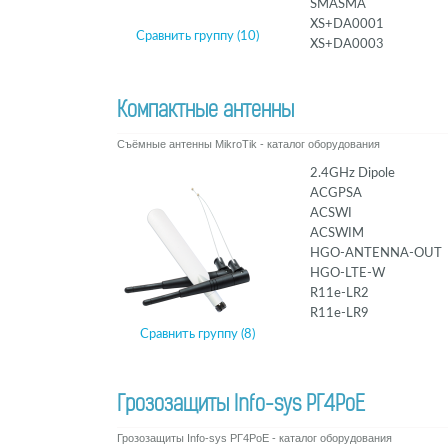
SMASMA
XS+DA0001
Сравнить группу (10)
XS+DA0003
Компактные антенны
Съёмные антенны MikroTik - каталог оборудования
2.4GHz Dipole
ACGPSA
ACSWI
ACSWIM
HGO-ANTENNA-OUT
HGO-LTE-W
R11e-LR2
R11e-LR9
Сравнить группу (8)
Грозозащиты Info-sys РГ4PoE
Грозозащиты Info-sys РГ4PoE - каталог оборудования