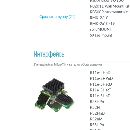
Rack-holder SR-10U
RB2011 Wall Mount Kit
RB5009 rackmount kit 
Сравнить группу (21)
RMK-2/10
RMK-2x10/19
solidMOUNT
SXTsq-mount
Интерфейсы
Интерфейсы MikroTik - каталог оборудования
R11e-2HnD
R11e-2HPnD
R11e-5HacD
R11e-5HacT
R11e-5HnD
R2SHPn
R52H
R52HnD
R52nM
R5SHPn