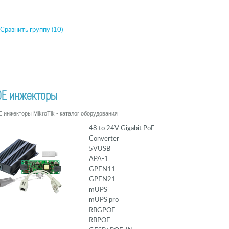
Сравнить группу (10)
OE инжекторы
 инжекторы MikroTik - каталог оборудования
48 to 24V Gigabit PoE
Converter
5VUSB
APA-1
GPEN11
GPEN21
mUPS
mUPS pro
RBGPOE
RBPOE