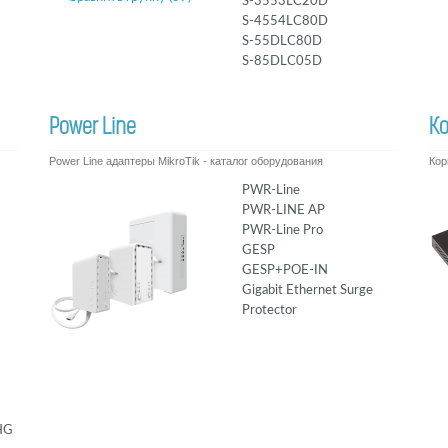
S-3553LC20D
S-4554LC80D
S-55DLC80D
S-85DLC05D
Power Line
К
Power Line адаптеры MikroTik - каталог оборудования
Кор
PWR-Line
PWR-LINE AP
PWR-Line Pro
GESP
GESP+POE-IN
Gigabit Ethernet Surge
Protector
HG