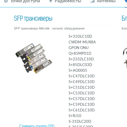
Точки доступа
Радиомосты
Антенны
SFP трансиверы
Бл
SFP трансиверы Mikrotik - каталог оборудования
Бло
S+31DLC10D
CWDM-MUX8A
GPON ONU
Q+85MP01D
S+2332LC10D
S+85DLC03D
S+AO0005
S+C47DLC10D
S+C49DLC10D
S+C51DLC10D
S+C53DLC10D
S+C57DLC10D
S+C59DLC10D
S+C61DLC10D
S+RJ10
S-31DLC20D
Сравнить группу (39)