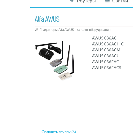
Роутеры
Свитчи
Alfa AWUS
Wi-Fi адаптеры Alfa AWUS - каталог оборудования
AWUS 036AC
AWUS 036ACH-C
AWUS 036ACM
AWUS 036ACU
AWUS 036EAC
AWUS 036EACS
Сравнить группу (6)