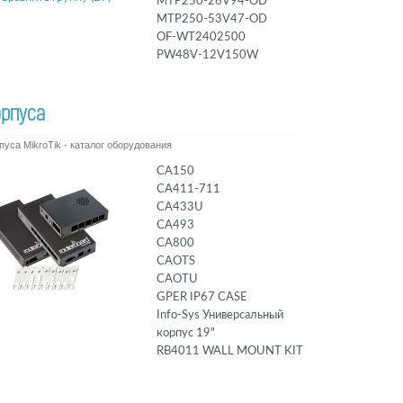
MTP250-26V94-OD
MTP250-53V47-OD
OF-WT2402500
PW48V-12V150W
орпуса
пуса MikroTik - каталог оборудования
CA150
CA411-711
CA433U
CA493
CA800
CAOTS
CAOTU
GPER IP67 CASE
Info-Sys Универсальный
корпус 19"
RB4011 WALL MOUNT KIT