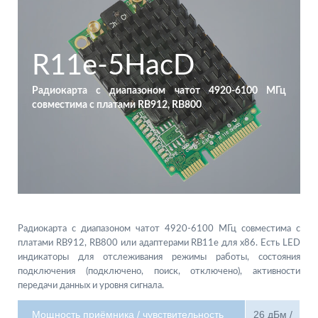
R11e-5HacD
Радиокарта с диапазоном чатот 4920-6100 МГц
совместима с платами RB912, RB800
Радиокарта с диапазоном чатот 4920-6100 МГц совместима с
платами RB912, RB800 или адаптерами RB11e для x86. Есть LED
индикаторы для отслеживания режимы работы, состояния
подключения (подключено, поиск, отключено), активности
передачи данных и уровня сигнала.
Мощность приёмника / чувствительность
26 дБм /