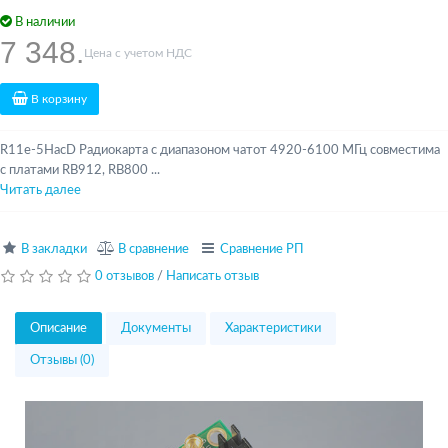
В наличии
7 348.
Цена с учетом НДС
В корзину
R11e-5HacD Радиокарта с диапазоном чатот 4920-6100 МГц совместима
с платами RB912, RB800 ...
Читать далее
В закладки
В сравнение
Сравнение РП
0 отзывов
/
Написать отзыв
Описание
Документы
Характеристики
Отзывы (0)