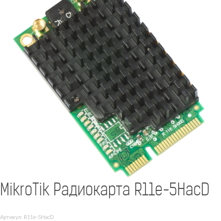
MikroTik Радиокарта R11e-5HacD
Артикул: R11e-5HacD