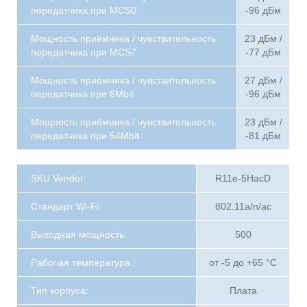
передатчика при MCS0
-96 дБм
Мощность приёмника / чувствительность
23 дБм /
передатчика при MCS7
-77 дБм
Мощность приёмника / чувствительность
27 дБм /
передатчика при 6Mbit
-96 дБм
Мощность приёмника / чувствительность
23 дБм /
передатчика при 54Mbit
-81 дБм
SKU Vendor:
R11e-5HacD
Стандарт Wi-Fi:
802.11a/n/aс
Выходная мощность:
500
Рабочая температура :
от -5 до +65 °C
Тип корпуса:
Плата