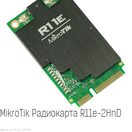
MikroTik Радиокарта R11e-2HnD
Артикул: R11e-2HnD