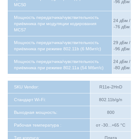
-96 дБм
MCS0
Мощность передатчика/чувствительность
24 дБм /
приёмника при модуляции кодирования
-76 дБм
MCS7
Мощность передатчика/чувствительность
29 дБм /
приёмника при режиме 802.11b (6 Мбит/с)
-96 дБм
Мощность передатчика/чувствительность
24 дБм /
приёмника при режиме 802.11a (54 Мбит/с)
-80 дБм
SKU Vendor:
R11e-2HnD
Стандарт Wi-Fi:
802.11b/g/n
Выходная мощность:
800
Рабочая температура :
от -30...+65 °C
Тип корпуса:
Плата