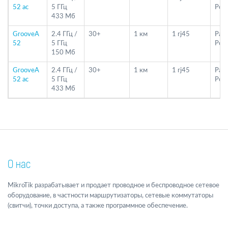
52 ac
5 ГГц
PoE
433 Мб
GrooveA
2.4 ГГц /
30+
1 км
1 rj45
Pass
52
5 ГГц
PoE
150 Мб
GrooveA
2.4 ГГц /
30+
1 км
1 rj45
Pass
52 ac
5 ГГц
PoE
433 Мб
О нас
MikroTik разрабатывает и продает проводное и беспроводное сетевое
оборудование, в частности маршрутизаторы, сетевые коммутаторы
(свитчи), точки доступа, а также программное обеспечение.