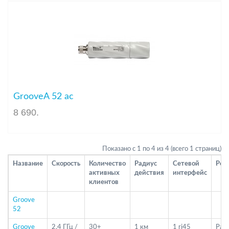
GrooveA 52 ac
8 690
.
Показано с 1 по 4 из 4 (всего 1 страниц)
Название
Скорость
Количество
Радиус
Сетевой
PoE
активных
действия
интерфейс
клиентов
Groove
52
Groove
2.4 ГГц /
30+
1 км
1 rj45
Pass