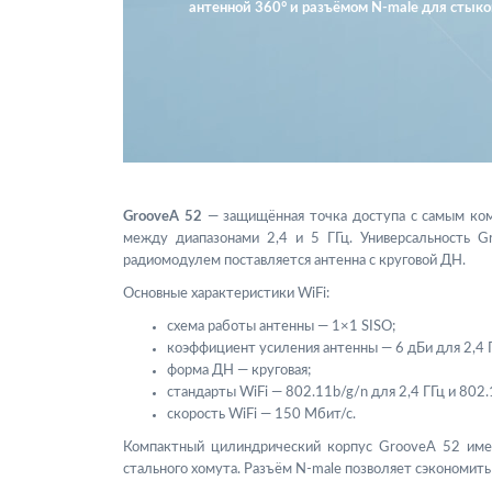
антенной 360° и разъёмом N-male для стыко
GrooveA 52
— защищённая точка доступа с самым комп
между диапазонами 2,4 и 5 ГГц. Универсальность 
радиомодулем поставляется антенна с круговой ДН.
Основные характеристики WiFi:
схема работы антенны — 1×1 SISO;
коэффициент усиления антенны — 6 дБи для 2,4 ГГ
форма ДН — круговая;
стандарты WiFi — 802.11b/g/n для 2,4 ГГц и 802.
скорость WiFi — 150 Мбит/с.
Компактный цилиндрический корпус GrooveA 52 имее
стального хомута. Разъём N-male позволяет сэкономить