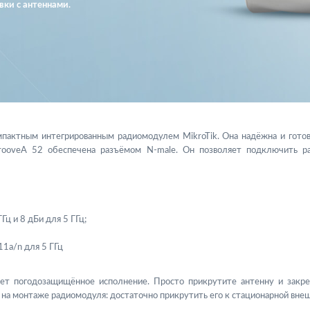
вки с антеннами.
актным интегрированным радиомодулем MikroTik. Она надёжна и готова
GrooveA 52 обеспечена разъёмом N-male. Он позволяет подключить р
ц и 8 дБи для 5 ГГц;
11a/n для 5 ГГц
т погодозащищённое исполнение. Просто прикрутите антенну и закре
 на монтаже радиомодуля: достаточно прикрутить его к стационарной вне