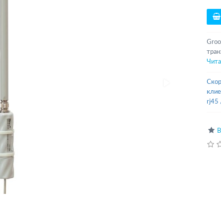
Groo
тран
Чита
Скор
клие
rj45
В