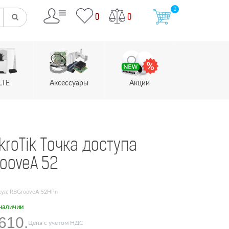
0
0
0
LTE
Аксессуары
Акции
kroTik Точка доступа
ooveA 52
кул: RBGrooveA-52HPn
наличии
610.
Цена с учетом НДС