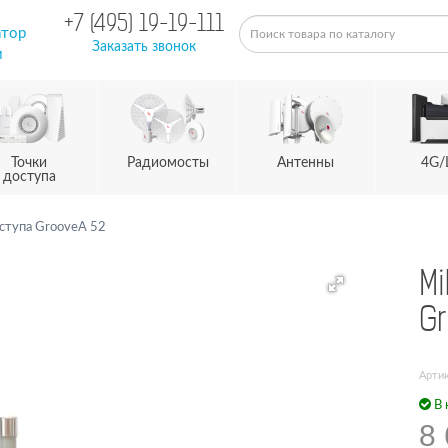
+7 (495) 19-19-111
атор
Заказать звонок
м
Точки
Радиомосты
Антенны
4G/
доступа
оступа GrooveA 52
Mi
Gr
Арти
В 
8 