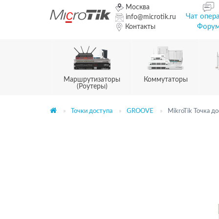
Москва
Чат опер
info@microtik.ru
Фору
Контакты
Маршрутизаторы
Коммутаторы
(Роутеры)
Точки доступа
GROOVE
MikroTik Точка д