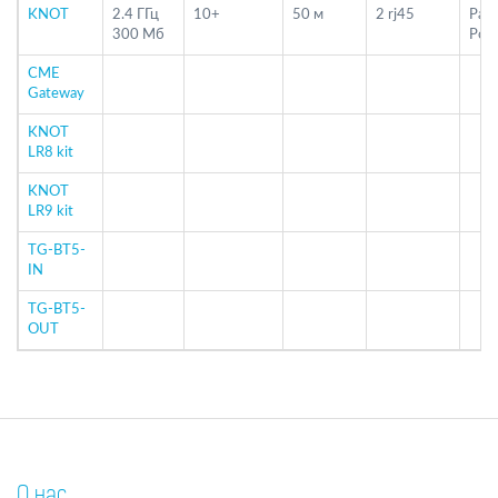
KNOT
2.4 ГГц
10+
50 м
2 rj45
Pass
300 Мб
PoE
CME
Gateway
KNOT
LR8 kit
KNOT
LR9 kit
TG-BT5-
IN
TG-BT5-
OUT
О нас