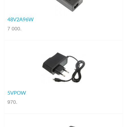
48V2A96W
7 000
.
5VPOW
970
.