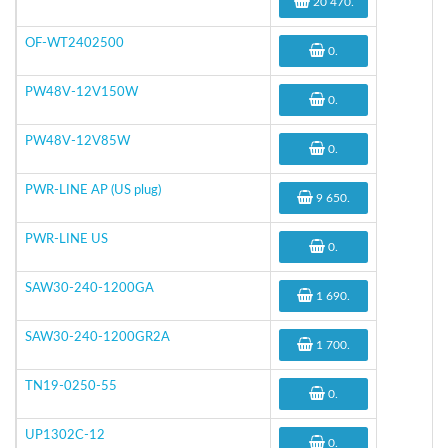
20 470
.
OF-WT2402500
0
.
PW48V-12V150W
0
.
PW48V-12V85W
0
.
PWR-LINE AP (US plug)
9 650
.
PWR-LINE US
0
.
SAW30-240-1200GA
1 690
.
SAW30-240-1200GR2A
1 700
.
TN19-0250-55
0
.
UP1302C-12
0
.