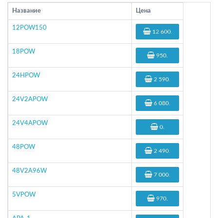
Название
Цена
12POW150
12 600
.
18POW
950
.
24HPOW
2 590
.
24V2APOW
6 080
.
24V4APOW
0
.
48POW
2 490
.
48V2A96W
7 000
.
5VPOW
970
.