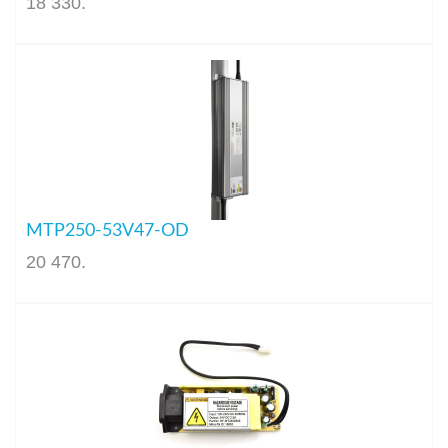
18 330
.
MTP250-53V47-OD
20 470
.