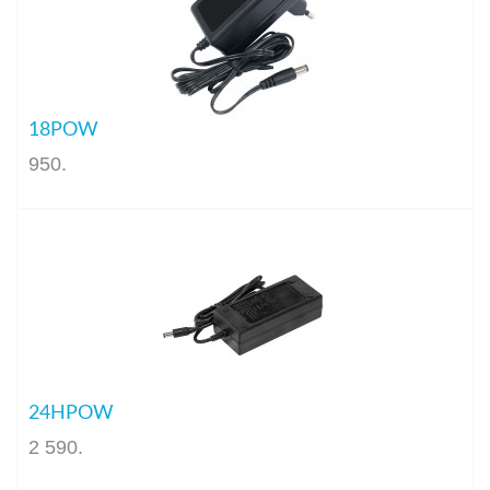
18POW
950
.
24HPOW
2 590
.