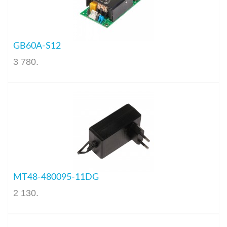
GB60A-S12
3 780
.
MT48-480095-11DG
2 130
.