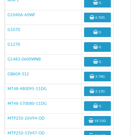
APA-1
0
.
G1040A-60WF
6 500
.
G1070
0
.
G1270
0
.
G1483-0600WNB
0
.
GB60A-S12
3 780
.
MT48-480095-11DG
2 130
.
MT48-570080-11DG
0
.
MTP250-26V94-OD
18 330
.
MTP250-53V47-OD