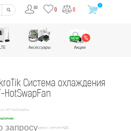
0
0
0
LTE
Аксессуары
Акции
kroTik Система охлаждения
T-HotSwapFan
кул: MT-HotSwapFan
наличии
о запросу
Цена с учетом НДС