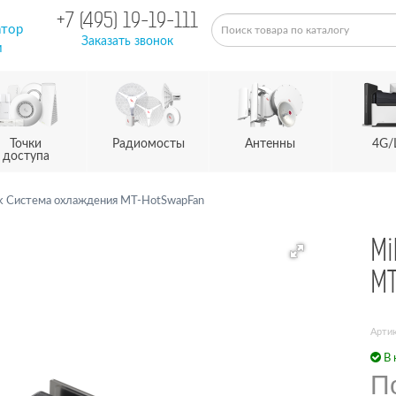
+7 (495) 19-19-111
атор
Заказать звонок
м
Точки
Радиомосты
Антенны
4G/
доступа
ik Система охлаждения MT-HotSwapFan
Mi
M
Арти
В 
П