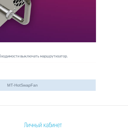
еобходимости выключать маршрутизатор.
MT-HotSwapFan
Личный кабинет