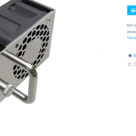
MT-H
резе
Чита
В