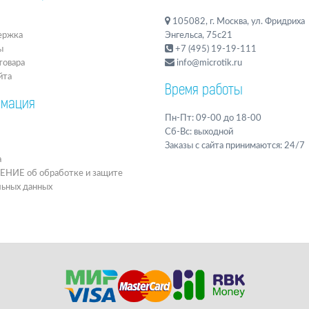
105082, г. Москва, ул. Фридриха
ержка
Энгельса, 75с21
ы
+7 (495) 19-19-111
товара
info@microtik.ru
йта
Время работы
мация
Пн-Пт: 09-00 до 18-00
Сб-Вс: выходной
Заказы с сайта принимаются: 24/7
а
ИЕ об обработке и защите
льных данных