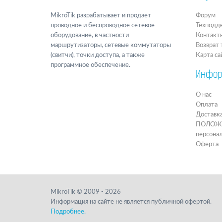
MikroTik разрабатывает и продает
Форум
проводное и беспроводное сетевое
Техподд
оборудование, в частности
Контакт
маршрутизаторы, сетевые коммутаторы
Возврат 
(свитчи), точки доступа, а также
Карта са
программное обеспечение.
Инфор
О нас
Оплата
Доставк
ПОЛОЖЕН
персона
Оферта
MikroTik © 2009 - 2026
Информация на сайте не является публичной офертой.
Подробнее.