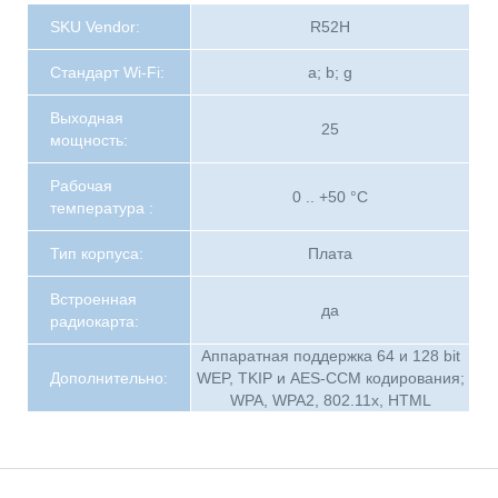
SKU Vendor:
R52H
Стандарт Wi-Fi:
a; b; g
Выходная
25
мощность:
Рабочая
0 .. +50 °C
температура :
Тип корпуса:
Плата
Встроенная
да
радиокарта:
Aппаратная поддержка 64 и 128 bit
Дополнительно:
WEP, TKIP и AES-CCM кодирования;
WPA, WPA2, 802.11x, HTML