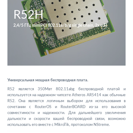
R52H
2,4/5 ГГц miniPCI 802.11a/b/g single chain, 2x u.Fl
Универсальная мощная беспроводная плата.
R52 является 350Мвт 802.11abg беспроводной платой и
используется на надежном чипсете Atheros AR5414 как обычные
R52. Она является логичным выбором для использования в
сочетании с RouterOS и RouterBOARD из-за его высокой
совместимости и надежности. Для дальнейшего увеличения
дальности и скорости вашей беспроводной связи, возможно
использовать его вместе с MikroTik, протоколом NStreme.