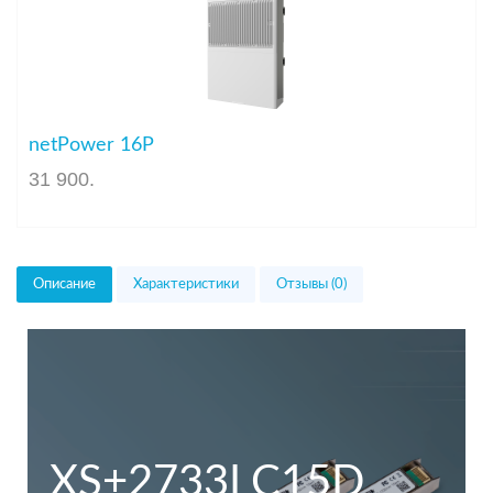
netPower 16P
31 900
.
Описание
Характеристики
Отзывы (0)
XS+2733LC15D