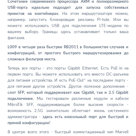
Сочетание современного процессора ARM и полноразмерного
USB-порта идеально подходит для запуска собственных
проектов на контейнерах
. На этом маршрутизаторе можно,
например, запустить блокировщик рекламы Pi-hole. Или вы
можете использовать USB для подключения LTE-модема по
вашему выбору. Границы здесь устанавливает только ваша
фантазия.
L009 в четыре раза быстрее RB2011 в большинстве случаев и
конфигураций, от простого быстрого маршрутизирования до
сложных фильтров моста.
Теперь все порты - это порты Gigabit Ethernet. Есть PoE-in на
первом порту. Вы можете использовать его вместо DC-разъема
для питания устройства. И есть PoE-Out* на последнем порту -
для питания других устройств. Другое полезное дополнение -
слот SFP, который поддерживает как Gigabit, так и 2.5 Gigabit
подключение
. Мы тестировали различные модули и кабели
MikroTik SFP, поддерживающие более высокие скорости -
возможность 2.5G значительно облегчает жизнь системного
администратора -
здесь есть консольный порт для быстрой и
прямой конфигурации!
В центре всего этого - быстрый коммутационный чип Marvell