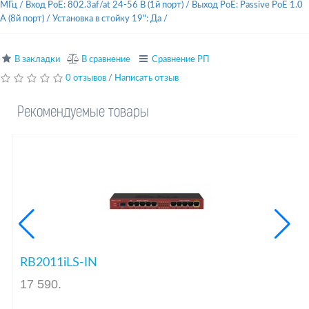
МГц
/
Вход PoE: 802.3af/at 24-56 В (1й порт)
/
Выход PoE: Passive PoE 1.0
A (8й порт)
/
Установка в стойку 19": Да
/
В закладки
В сравнение
Сравнение РП
0 отзывов
/
Написать отзыв
Рекомендуемые товары
RB2011iLS-IN
17 590
.