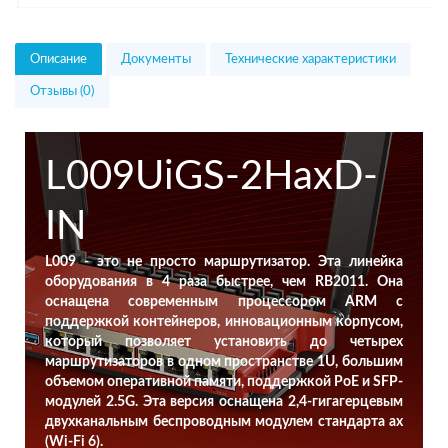
Описание
Документы
Технические характеристики
Отзывы (0)
L009UiGS-2HaxD-
IN
L009 - это не просто маршрутизатор. Эта линейка
оборудования в 4 раза быстрее, чем RB2011. Она
оснащена современным процессором ARM с
поддержкой контейнеров, инновационным корпусом,
который позволяет установить до четырех
маршрутизаторов в одном пространстве 1U, большим
объемом оперативной памяти, поддержкой PoE и SFP-
модулей 2.5G. Эта версия оснащена 2,4-гигагерцевым
двухканальным беспроводным модулем стандарта ax
(Wi-Fi 6).