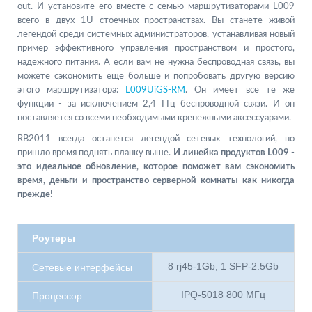
out. И установите его вместе с семью маршрутизаторами L009
всего в двух 1U стоечных пространствах. Вы станете живой
легендой среди системных администраторов, устанавливая новый
пример эффективного управления пространством и простого,
надежного питания. А если вам не нужна беспроводная связь, вы
можете сэкономить еще больше и попробовать другую версию
этого маршрутизатора:
L009UiGS-RM
. Он имеет все те же
функции - за исключением 2,4 ГГц беспроводной связи. И он
поставляется со всеми необходимыми крепежными аксессуарами.
RB2011 всегда останется легендой сетевых технологий, но
пришло время поднять планку выше.
И линейка продуктов L009 -
это идеальное обновление, которое поможет вам сэкономить
время, деньги и пространство серверной комнаты как никогда
прежде!
Роутеры
8 rj45-1Gb, 1 SFP-2.5Gb
Сетевые интерфейсы
IPQ-5018 800 МГц
Процессор