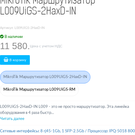
MikroTik Маршрутизатор
L009UiGS-2HaxD-IN
Артикул: L009UiGS-2HaxD-IN
В наличии
11 580.
Цена с учетом НДС
В корзину
MikroTik Маршрутизатор L009UiGS-2HaxD-IN
MikroTik Маршрутизатор L009UiGS-RM
L009UiGS-2HaxD-IN L009 - это не просто маршрутизатор. Эта линейка
оборудования в 4 раза быстр...
Читать далее
Сетевые интерфейсы: 8 rj45-1Gb, 1 SFP-2.5Gb
/
Процессор: IPQ-5018 800