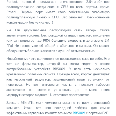
Peridot, который предлагает впечатляющее 2,5-гигабитное
полнодуплексное соединение с CPU ко всем портам, кроме
Ether1. Первый порт имеет свою собственную гигабитную
полнодуплексную линию к CPU. Это означает - бесчисленные
конфигурации без узких мест!
2.4 ГГц двухканальная беспроводная связь теперь также
значительно усилена. Беспроводной стандарт шестого поколения
или ax предлагает до
90% большую скорость в диапазоне 2,4
ГГц!
Не говоря уже об общей стабильности сигнала. Он может
обслуживать больше клиентов с лучшей отзывчивостью.
Новый корпус - это великолепное нововведение само по себе. Это
тот же форм-фактор, который вы могли видеть у наших
востребованных устройств RB5009. У него есть несколько
чрезвычайно полезных свойств. Прежде всего,
корпус действует
как массивный радиатор
, защищающий ваши установки от
перегрева. Но вот интересная часть: с простым набором
аксессуаров вы можете установить до четырех таких
маршрутизаторов в одном 1U стоечном пространстве.
Здесь, в MikroTik, мы - чемпионы мира по тетрису в серверной
комнате. Итак, вот наш последний лайфхак для самых
эффективных серверных комнат: возьмите
RB5009
с портами PoE-