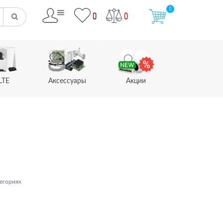
0
0
0
LTE
Аксессуары
Акции
егориях