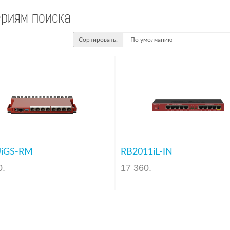
ериям поиска
Сортировать:
UiGS-RM
RB2011iL-IN
0
.
17 360
.