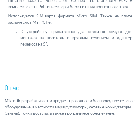
Питание подается через этот же порт по стандарту PoE. В
комплекте есть PoE-инжектор и блок питания постоянного тока.
Используется SIM-карта формата Micro SIM. Также на плате
распаян слот MiniPCI-e.
К устройству прилагаются два стальных хомута для
монтажа на носитель с круглым сечением и адаптер
перекоса на 5°.
О нас
MikroTik разрабатывает и продает проводное и беспроводное сетевое
оборудование, в частности маршрутизаторы, сетевые коммутаторы
(свитчи), точки доступа, а также программное обеспечение.