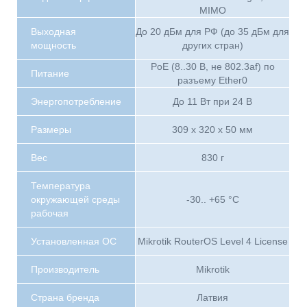
MIMO
Выходная
До 20 дБм для РФ (до 35 дБм для
мощность
других стран)
PoE (8..30 В, не 802.3af) по
Питание
разъему Ether0
Энергопотребление
До 11 Вт при 24 В
Размеры
309 x 320 x 50 мм
Вес
830 г
Температура
окружающей среды
-30.. +65 °С
рабочая
Установленная ОС
Mikrotik RouterOS Level 4 License
Производитель
Mikrotik
Страна бренда
Латвия