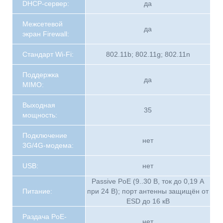
DHCP-сервер:
да
Межсетевой
да
экран Firewall:
Стандарт Wi-Fi:
802.11b; 802.11g; 802.11n
Поддержка
да
MIMO:
Выходная
35
мощность:
Подключение
нет
3G/4G-модема:
USB:
нет
Passive PoE (9..30 В, ток до 0,19 А
Питание:
при 24 В); порт антенны защищён от
ESD до 16 кВ
Раздача PoE-
нет