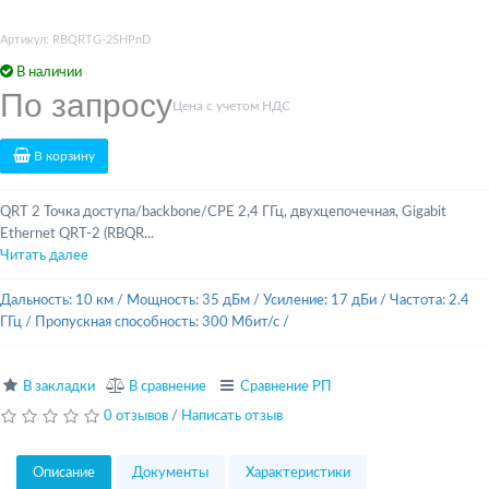
Артикул: RBQRTG-2SHPnD
В наличии
По запросу
Цена с учетом НДС
В корзину
QRT 2 Точка доступа/backbone/CPE 2,4 ГГц, двухцепочечная, Gigabit
Ethernet QRT-2 (RBQR...
Читать далее
Дальность: 10 км
/
Мощность: 35 дБм
/
Усиление: 17 дБи
/
Частота: 2.4
ГГц
/
Пропускная способность: 300 Мбит/с
/
В закладки
В сравнение
Сравнение РП
0 отзывов
/
Написать отзыв
Описание
Документы
Характеристики