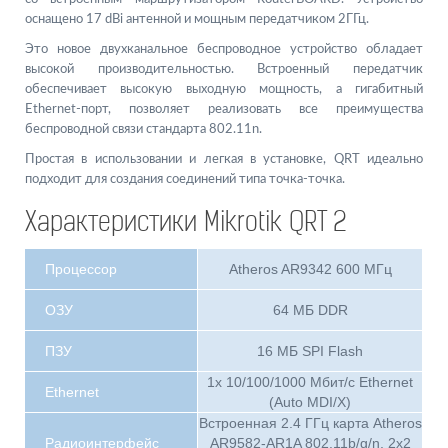
оснащено 17 dBi антенной и мощным передатчиком 2ГГц.
Это новое двухканальное беспроводное устройство обладает
высокой производительностью. Встроенный передатчик
обеспечивает высокую выходную мощность, а гигабитный
Ethernet-порт, позволяет реализовать все преимущества
беспроводной связи стандарта 802.11n.
Простая в использовании и легкая в установке, QRT идеально
подходит для создания соединений типа точка-точка.
Характеристики Mikrotik QRT 2
Процессор
Atheros AR9342 600 МГц
ОЗУ
64 МБ DDR
ПЗУ
16 МБ SPI Flash
1x 10/100/1000 Мбит/с Ethernet
Ethernet
(Auto MDI/X)
Встроенная 2.4 ГГц карта Atheros
Радиоинтерфейс
AR9582-AR1A 802.11b/g/n, 2x2