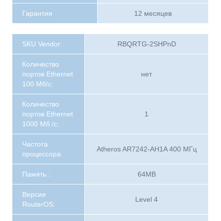
Гарантия
12 месяцев
SKU Vendor:
RBQRTG-2SHPnD
Количество
портов Ethernet
нет
100 Мб/с:
Количество
портов Ethernet
1
1000 Мб /с:
Частота
Atheros AR7242-AH1A 400 МГц
процессора:
Память :
64MB
Версия
Level 4
RouterOS: