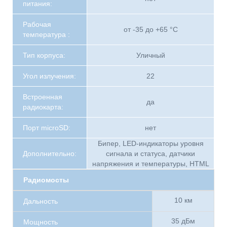
питания:
Рабочая
от -35 до +65 °C
температура :
Тип корпуса:
Уличный
Угол излучения:
22
Встроенная
да
радиокарта:
Порт microSD:
нет
Бипер, LED-индикаторы уровня
Дополнительно:
сигнала и статуса, датчики
напряжения и температуры, HTML
Радиомосты
10 км
Дальность
35 дБм
Мощность