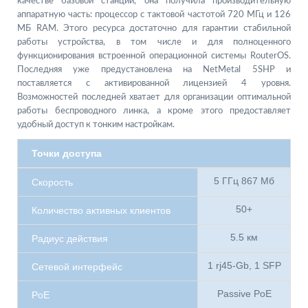
качестве базовой станции, она получила производительную
аппаратную часть: процессор с тактовой частотой 720 МГц и 126
МБ RAM. Этого ресурса достаточно для гарантии стабильной
работы устройства, в том числе и для полноценного
функционирования встроенной операционной системы RouterOS.
Последняя уже предустановлена на NetMetal 5SHP и
поставляется с активированной лицензией 4 уровня.
Возможностей последней хватает для организации оптимальной
работы беспроводного линка, а кроме этого предоставляет
удобный доступ к тонким настройкам.
Точки доступа
5 ГГц 867 Мб
Скорость
50+
Количество активных клиентов
5.5 км
Радиус действия
1 rj45-Gb, 1 SFP
Сетевой интерфейс
Passive PoE
PoE