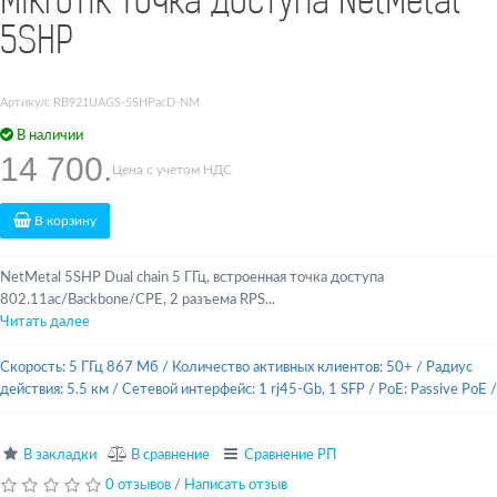
MikroTik Точка доступа NetMetal
5SHP
Артикул: RB921UAGS-5SHPacD-NM
В наличии
14 700.
Цена с учетом НДС
В корзину
NetMetal 5SHP Dual chain 5 ГГц, встроенная точка доступа
802.11ac/Backbone/CPE, 2 разъема RPS...
Читать далее
Скорость: 5 ГГц 867 Мб
/
Количество активных клиентов: 50+
/
Радиус
действия: 5.5 км
/
Сетевой интерфейс: 1 rj45-Gb, 1 SFP
/
PoE: Passive PoE
/
В закладки
В сравнение
Сравнение РП
0 отзывов
/
Написать отзыв