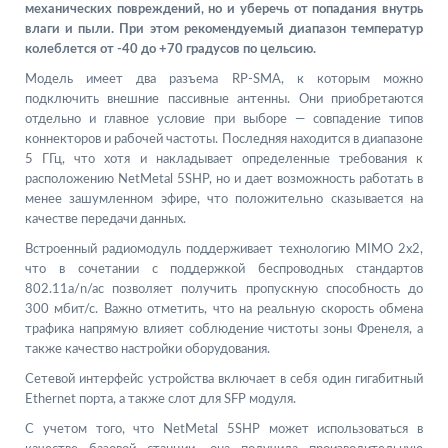
механических повреждений, но и уберечь от попадания внутрь
влаги и пыли. При этом рекомендуемый диапазон температур
колеблется от -40 до +70 градусов по цельсию.
Модель имеет два разъема RP-SMA, к которым можно
подключить внешние пассивные антенны. Они приобретаются
отдельно и главное условие при выборе — совпадение типов
коннекторов и рабочей частоты. Последняя находится в диапазоне
5 ГГц, что хотя и накладывает определенные требования к
расположению NetMetal 5SHP, но и дает возможность работать в
менее зашумленном эфире, что положительно сказывается на
качестве передачи данных.
Встроенный радиомодуль поддерживает технологию MIMO 2x2,
что в сочетании с поддержкой беспроводных стандартов
802.11a/n/ac позволяет получить пропускную способность до
300 мбит/с. Важно отметить, что на реальную скорость обмена
трафика напрямую влияет соблюдение чистоты зоны Френеля, а
также качество настройки оборудования.
Сетевой интерфейс устройства включает в себя один гигабитный
Ethernet порта, а также слот для SFP модуля.
С учетом того, что NetMetal 5SHP может использоваться в