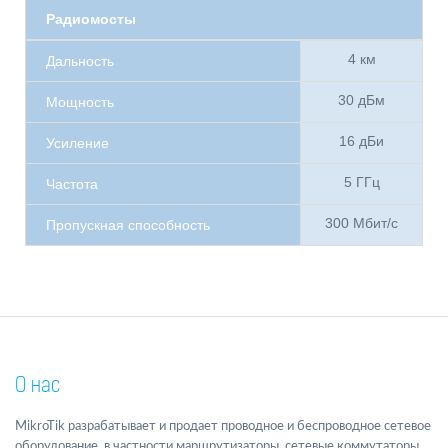
Радиомосты
4 км
Дальность
30 дБм
Мощность
16 дБи
Усиление
5 ГГц
Частота
300 Мбит/с
Пропускная способность
О нас
MikroTik разрабатывает и продает проводное и беспроводное сетевое
оборудование, в частности маршрутизаторы, сетевые коммутаторы