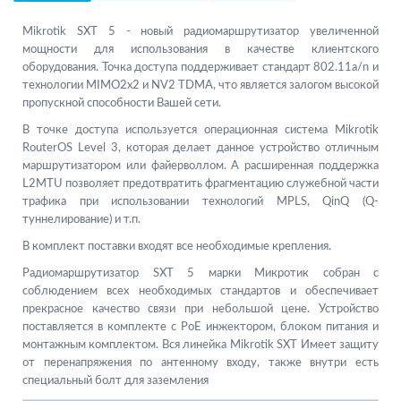
Mikrotik SXT 5 - новый радиомаршрутизатор увеличенной
мощности для использования в качестве клиентского
оборудования. Точка доступа поддерживает стандарт 802.11a/n и
технологии MIMO2x2 и NV2 TDMA, что является залогом высокой
пропускной способности Вашей сети.
В точке доступа используется операционная система Mikrotik
RouterOS Level 3, которая делает данное устройство отличным
маршрутизатором или файерволлом. А расширенная поддержка
L2MTU позволяет предотвратить фрагментацию служебной части
трафика при использовании технологий MPLS, QinQ (Q-
туннелирование) и т.п.
В комплект поставки входят все необходимые крепления.
Радиомаршрутизатор SXT 5 марки Микротик собран с
соблюдением всех необходимых стандартов и обеспечивает
прекрасное качество связи при небольшой цене. Устройство
поставляется в комплекте с PoE инжектором, блоком питания и
монтажным комплектом. Вся линейка Mikrotik SXT Имеет защиту
от перенапряжения по антенному входу, также внутри есть
специальный болт для заземления