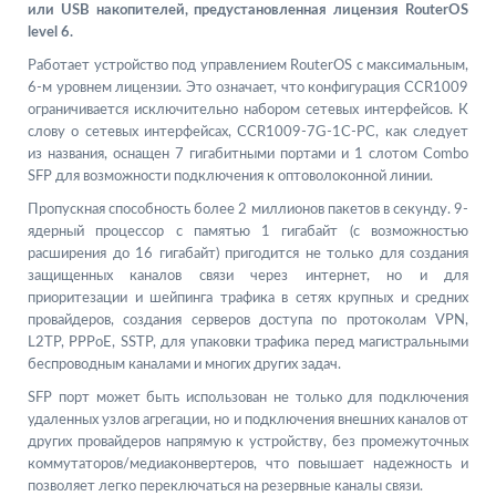
или USB накопителей, предустановленная лицензия RouterOS
level 6.
Работает устройство под управлением RouterOS с максимальным,
6-м уровнем лицензии. Это означает, что конфигурация CCR1009
ограничивается исключительно набором сетевых интерфейсов. К
слову о сетевых интерфейсах, CCR1009-7G-1C-PC, как следует
из названия, оснащен 7 гигабитными портами и 1 слотом Combo
SFP для возможности подключения к оптоволоконной линии.
Пропускная способность более 2 миллионов пакетов в секунду. 9-
ядерный процессор с памятью 1 гигабайт (с возможностью
расширения до 16 гигабайт) пригодится не только для создания
защищенных каналов связи через интернет, но и для
приоритезации и шейпинга трафика в сетях крупных и средних
провайдеров, создания серверов доступа по протоколам VPN,
L2TP, PPPoE, SSTP, для упаковки трафика перед магистральными
беспроводным каналами и многих других задач.
SFP порт может быть использован не только для подключения
удаленных узлов агрегации, но и подключения внешних каналов от
других провайдеров напрямую к устройству, без промежуточных
коммутаторов/медиаконвертеров, что повышает надежность и
позволяет легко переключаться на резервные каналы связи.