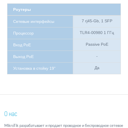
Роутеры
7 rj45-Gb, 1 SFP
Сетевые интерфейсы
TLR4-00980 1 ГГц
Процессор
Passive PoE
Вход PoE
-
Выход PoE
Да
Установка в стойку 19"
О нас
MikroTik разрабатывает и продает проводное и беспроводное сетевое