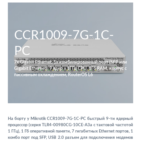
CCR1009-7G-1C-
PC
7x Gigabit Ethernet, 1x комбинированный порт (SFP или
Gigabit Ethernet), 9 ядер x 1ГГц CPU, 1Гб RAM, корпус с
пассивным охлаждением, RouterOS L6
На борту у Mikrotik CCR1009-7G-1C-PC быстрый 9-ти ядерный
процессор (серия TLR4-00980CG-10CE-A3a с тактовой частотой
1 ГГц), 1 Гб оперативной памяти, 7 гигабитных Ethernet портов, 1
комбо порт под SFP, USB 2.0 разъем для подключения модемов