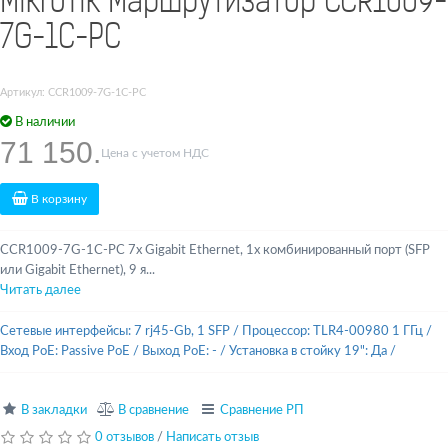
MikroTik Маршрутизатор CCR1009-
7G-1C-PC
Артикул: CCR1009-7G-1C-PC
В наличии
71 150.
Цена с учетом НДС
В корзину
CCR1009-7G-1C-PC 7x Gigabit Ethernet, 1x комбинированный порт (SFP
или Gigabit Ethernet), 9 я...
Читать далее
Сетевые интерфейсы: 7 rj45-Gb, 1 SFP
/
Процессор: TLR4-00980 1 ГГц
/
Вход PoE: Passive PoE
/
Выход PoE: -
/
Установка в стойку 19": Да
/
В закладки
В сравнение
Сравнение РП
0 отзывов
/
Написать отзыв