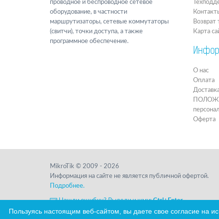
проводное и беспроводное сетевое
Техподд
оборудование, в частности
Контакт
маршрутизаторы, сетевые коммутаторы
Возврат 
(свитчи), точки доступа, а также
Карта са
программное обеспечение.
Инфор
О нас
Оплата
Доставк
ПОЛОЖЕН
персона
Оферта
MikroTik © 2009 - 2026
Информация на сайте не является публичной офертой.
Подробнее.
Нашли ошибку? Выдели и жми:
Ctrl+Enter
Пользуясь настоящим веб-сайтом, вы даете свое согласие на и