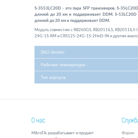
S-3553LC20D - это пара SFP трансиверов, S-35LC20
длиной до 20 км и поддерживает DDM. S-53LC20D -
длиной до 20 км и поддерживает DDM.
Модуль cовместим с RB260GS, RB2011iLS, RB2011iLS
24G-1S-RM и CRS125-24G-1S-2HnD-IN и другим анало
SKU Vendor:
Рабочая температура :
Тип корпуса:
О нас
Служб
MikroTik разрабатывает и продает
Форум