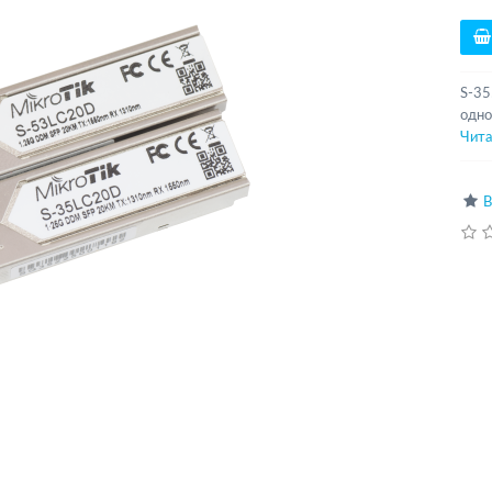
S-35
одно
Чита
В