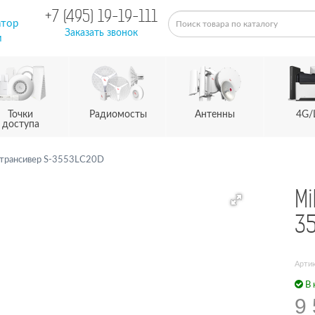
+7 (495) 19-19-111
атор
Заказать звонок
м
Точки
Радиомосты
Антенны
4G/
доступа
-трансивер S-3553LC20D
Mi
3
Артик
В 
9 