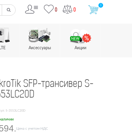
0
0
0
LTE
Аксессуары
Акции
kroTik SFP-трансивер S-
553LC20D
ул: S-3553LC20D
наличии
594.
Цена с учетом НДС