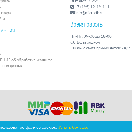
ержка
Энгельса, 75с21
ы
+7 (495) 19-19-111
товара
info@microtik.ru
йта
Время работы
мация
Пн-Пт: 09-00 до 18-00
Сб-Вс: выходной
Заказы с сайта принимаются: 24/7
а
ИЕ об обработке и защите
льных данных
спользование файлов cookies.
Узнать больше.