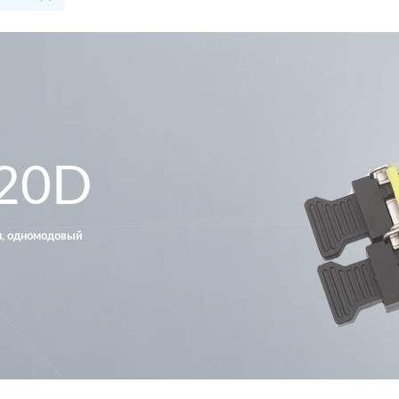
C20D
км, одномодовый