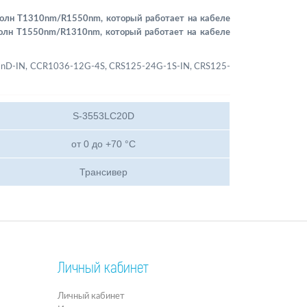
 волн T1310nm/R1550nm, который работает на кабеле
волн T1550nm/R1310nm, который работает на кабеле
HnD-IN, CCR1036-12G-4S, CRS125-24G-1S-IN, CRS125-
S-3553LC20D
от 0 до +70 °C
Трансивер
Личный кабинет
Личный кабинет