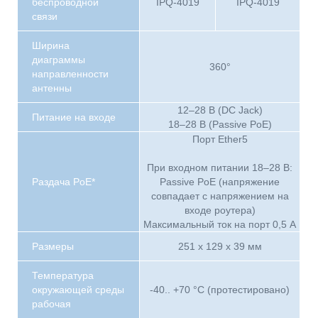
беспроводной
IPQ-4019
IPQ-4019
связи
Ширина
диаграммы
360°
направленности
антенны
12–28 В (DC Jack)
Питание на входе
18–28 В (Passive PoE)
Порт Ether5
При входном питании 18–28 В:
Раздача PoE*
Passive PoE (напряжение
совпадает с напряжением на
входе роутера)
Максимальный ток на порт 0,5 А
Размеры
251 x 129 x 39 мм
Температура
окружающей среды
-40.. +70 °C (протестировано)
рабочая