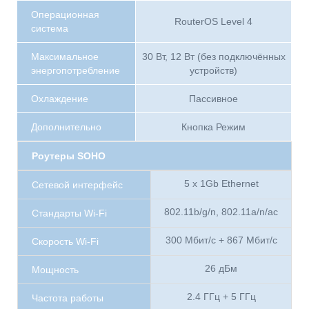
Операционная
RouterOS Level 4
система
Максимальное
30 Вт, 12 Вт (без подключённых
энергопотребление
устройств)
Охлаждение
Пассивное
Дополнительно
Кнопка Режим
Роутеры SOHO
5 x 1Gb Ethernet
Сетевой интерфейс
802.11b/g/n, 802.11a/n/ac
Стандарты Wi-Fi
300 Мбит/с + 867 Мбит/с
Скорость Wi-Fi
26 дБм
Мощность
2.4 ГГц + 5 ГГц
Частота работы