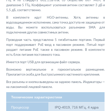
ГГц и по стандарту 802.11a/n/ac со скоростью 867 Мб/с в
диапазоне 5 ГГц. Коэффициент усиления антенн составляет 3 дБ и
5,5 дБ, соответственно.
В комплекте идут HGO-антенны. Хотя, антенны в
водозащищенном исполнении, сама точка доступа не защищена от
воды. Вы можете воспользоваться разъемами SMA для
подключения других совместимых антенн.
Проводная часть представлена 5 гигабитными портами. Первый
порт поддерживает PoE-вход в пассивном режиме. Пятый порт
раздает питание PoE также в пассивном режиме. В комплекте
есть блок питания постоянного тока.
Имеется порт USB для организации файл-сервера.
Возможно вертикальное и горизонтальное размещение.
Прилагается скоба для быстросъемного настенного крепления.
Все разъемы и кнопка выведены на заднюю панель. Индикаторы —
на лаконичной лицевой панели.
Технические характеристики
Процессор
IPQ-4019, 716 МГц, 4 ядра