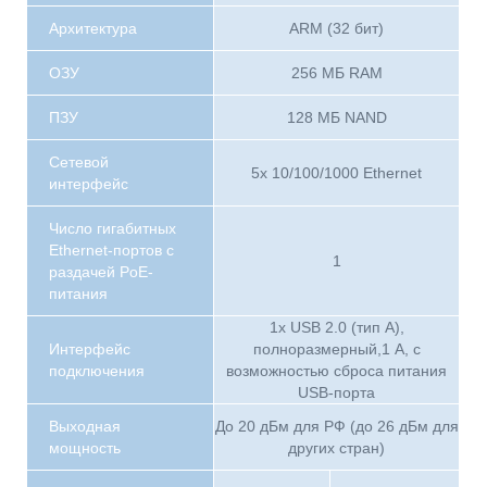
Архитектура
ARM (32 бит)
ОЗУ
256 МБ RAM
ПЗУ
128 МБ NAND
Сетевой
5х 10/100/1000 Ethernet
интерфейс
Число гигабитных
Ethernet-портов с
1
раздачей PoE-
питания
1x USB 2.0 (тип А),
Интерфейс
полноразмерный,1 A, с
подключения
возможностью сброса питания
USB-порта
Выходная
До 20 дБм для РФ (до 26 дБм для
мощность
других стран)