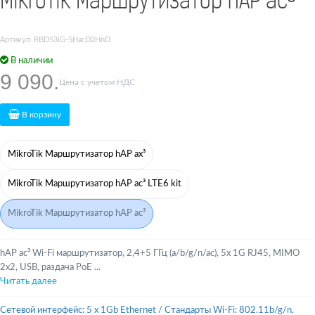
MikroTik Маршрутизатор hAP ac³
Артикул: RBD53iG-5HacD2HnD
В наличии
9 090.
Цена с учетом НДС
В корзину
MikroTik Маршрутизатор hAP ax³
MikroTik Маршрутизатор hAP ac³ LTE6 kit
MikroTik Маршрутизатор hAP ac³
hAP ac³ Wi-Fi маршрутизатор, 2,4+5 ГГц (a/b/g/n/ac), 5x 1G RJ45, MIMO
2x2, USB, раздача PoE ...
Читать далее
Сетевой интерфейс: 5 x 1Gb Ethernet
/
Стандарты Wi-Fi: 802.11b/g/n,