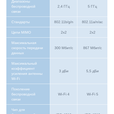
Диапазоны
беспроводной
2,4 ГГц
5 ГГц
связи
Стандарты
802.11b/g/n
802.11a/n/ac
Цепи MIMO
2x2
2x2
Максимальная
скорость передачи
300 Мбит/с
867 Мбит/с
данных
Максимальный
коэффициент
3 дБи
5,5 дБи
усиления антенны
Wi-Fi
Поколение
беспроводной
Wi-Fi 4
Wi-Fi 5
связи
Чип для