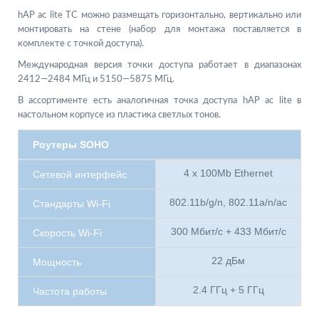
hAP ac lite TC можно размещать горизонтально, вертикально или
монтировать на стене (набор для монтажа поставляется в
комплекте с точкой доступа).
Международная версия точки доступа работает в диапазонах
2412—2484 МГц и 5150—5875 МГц.
В ассортименте есть аналогичная точка доступа hAP ac lite в
настольном корпусе из пластика светлых тонов.
Роутеры SOHO
4 x 100Mb Ethernet
Сетевой интерфейс
802.11b/g/n, 802.11a/n/ac
Стандарты Wi-Fi
300 Мбит/с + 433 Мбит/с
Скорость Wi-Fi
22 дБм
Мощность
2.4 ГГц + 5 ГГц
Частота работы