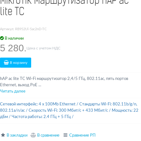
MikroTik Маршрутизатор hAP ac
lite TC
Артикул: RB952Ui-5ac2nD-TC
В наличии
5 280.
Цена с учетом НДС
В корзину
hAP ac lite TC Wi-Fi маршрутизатор 2,4/5 ГГц, 802.11ac, пять портов
Ethernet, выход PoE ...
Читать далее
Сетевой интерфейс: 4 x 100Mb Ethernet
/
Стандарты Wi-Fi: 802.11b/g/n,
802.11a/n/ac
/
Скорость Wi-Fi: 300 Мбит/с + 433 Мбит/с
/
Мощность: 22
дБм
/
Частота работы: 2.4 ГГц + 5 ГГц
/
В закладки
В сравнение
Сравнение РП