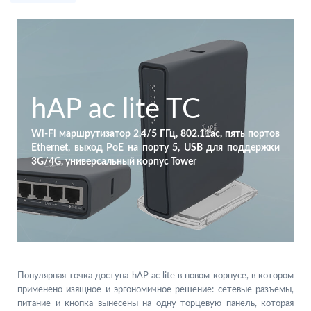
hAP ac lite TC
Wi-Fi маршрутизатор 2,4/5 ГГц, 802.11ac, пять портов
Ethernet, выход PoE на порту 5, USB для поддержки
3G/4G, универсальный корпус Tower
Популярная точка доступа hAP ac lite в новом корпусе, в котором
применено изящное и эргономичное решение: сетевые разъемы,
питание и кнопка вынесены на одну торцевую панель, которая