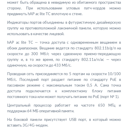
может быть обращена в невидимую из обитаемого пространства
сторону. При использовании угловых патч-кордов можно
придвинуть hAP ac lite TC вплотную к стене.
Индикаторы портов объединены в футуристичную дизайнерскую
группу на противоположной лаконичной панели, которую можно
использовать в качестве лицевой.
hAP ac lite TC — точка доступа с одновременным вещанием в
обоих диапазонах. Вещание ведется по стандарту 802.11b/g/n на
скорости до 300 Мб/с через сдвоенную приемо-передающую
группу и, в то же время, по стандарту 802.11a/n/ac — через
одиночную, на скорости до 433 Мб/с.
Проводная сеть присоединяется по 5 портам на скорости 10/100
Мб/с. Последний порт раздает питание по стандарту PoE в
пассивном режиме с максимальным током 0,5 А. Сама точка
доступа подключается к комплектному блоку питания
постоянного тока или может получать питание по PoE (порт № 1).
Центральный процессор работает на частоте 650 МГц и
поддержан 64 МБ оперативной памяти.
На боковой панели присутствует USB порт, в который можно
вставить 3G/4G-модем.