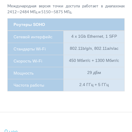
Международная версия точки доступа работает в диапазонах
2412—2484 МГц и 5150—5875 МГц.
Роутеры SOHO
4 x 1Gb Ethernet, 1 SFP
Сетевой интерфейс
802.11b/g/n, 802.11a/n/ac
Стандарты Wi-Fi
450 Мбит/с + 1300 Мбит/с
Скорость Wi-Fi
29 дБм
Мощность
2.4 ГГц + 5 ГГц
Частота работы