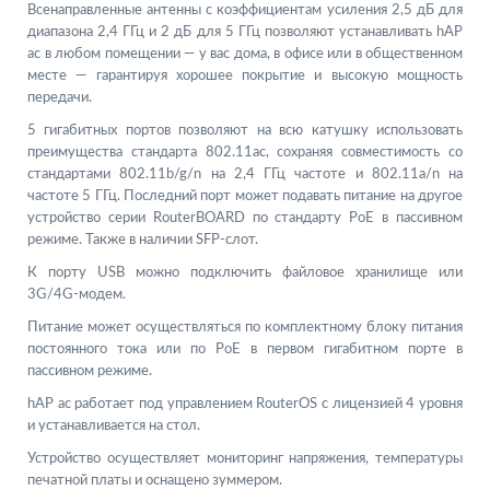
Всенаправленные антенны с коэффициентам усиления 2,5 дБ для
диапазона 2,4 ГГц и 2 дБ для 5 ГГц позволяют устанавливать hAP
ac в любом помещении — у вас дома, в офисе или в общественном
месте — гарантируя хорошее покрытие и высокую мощность
передачи.
5 гигабитных портов позволяют на всю катушку использовать
преимущества стандарта 802.11ac, сохраняя совместимость со
стандартами 802.11b/g/n на 2,4 ГГц частоте и 802.11a/n на
частоте 5 ГГц. Последний порт может подавать питание на другое
устройство серии RouterBOARD по стандарту PoE в пассивном
режиме. Также в наличии SFP-слот.
К порту USB можно подключить файловое хранилище или
3G/4G-модем.
Питание может осуществляться по комплектному блоку питания
постоянного тока или по PoE в первом гигабитном порте в
пассивном режиме.
hAP ac работает под управлением RouterOS с лицензией 4 уровня
и устанавливается на стол.
Устройство осуществляет мониторинг напряжения, температуры
печатной платы и оснащено зуммером.