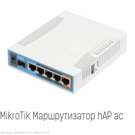
MikroTik Маршрутизатор hAP ac
Артикул: RB962UiGS-5HacT2HnT