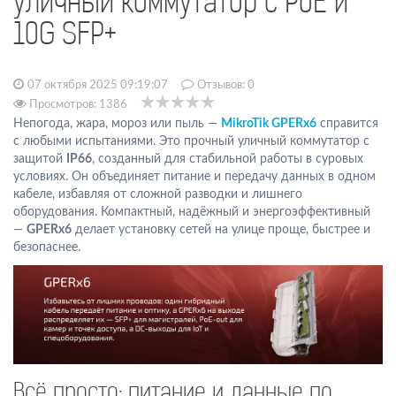
уличный коммутатор с PoE и
10G SFP+
07 октября 2025 09:19:07
Отзывов:
0
Просмотров: 1386
Непогода, жара, мороз или пыль —
MikroTik GPERx6
справится
с любыми испытаниями. Это прочный уличный коммутатор с
защитой
IP66
, созданный для стабильной работы в суровых
условиях. Он объединяет питание и передачу данных в одном
кабеле, избавляя от сложной разводки и лишнего
оборудования. Компактный, надёжный и энергоэффективный
—
GPERx6
делает установку сетей на улице проще, быстрее и
безопаснее.
Всё просто: питание и данные по