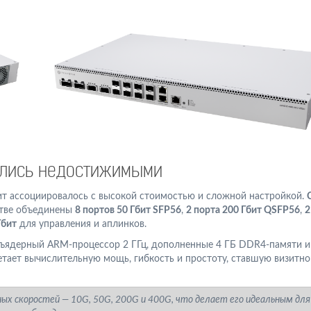
ались недостижимыми
ит ассоциировалось с высокой стоимостью и сложной настройкой.
стве объединены
8 портов 50 Гбит SFP56
,
2 порта 200 Гбит QSFP56
,
2
Гбит
для управления и аплинков.
хъядерный ARM-процессор 2 ГГц, дополненные 4 ГБ DDR4-памяти и
етает вычислительную мощь, гибкость и простоту, ставшую визитно
 скоростей — 10G, 50G, 200G и 400G, что делает его идеальным для