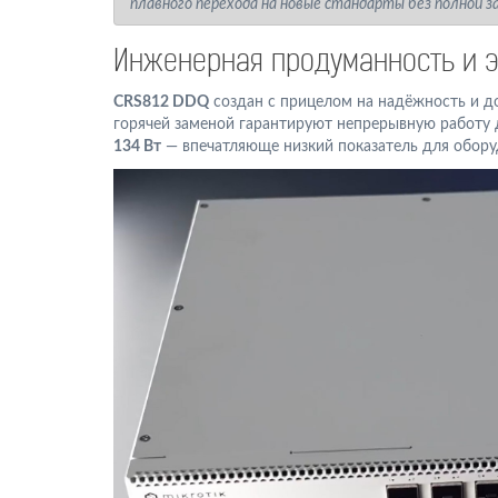
плавного перехода на новые стандарты без полной з
Инженерная продуманность и 
CRS812 DDQ
создан с прицелом на надёжность и до
горячей заменой гарантируют непрерывную работу 
134 Вт
— впечатляюще низкий показатель для оборуд