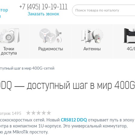
+7 (495) 19-19-111
атор
Заказать звонок
м
Точки
Радиомосты
Антенны
4G/
доступа
тупный шаг в мир 400G-сетей
 DDQ — доступный шаг в мир 400G
отров: 1495
сокоскоростных сетей. Новый
CRS812 DDQ
открывает путь в эпоху
нтра в компактном 1U-корпусе. Это универсальный коммутатор,
 для MikroTik простоту.