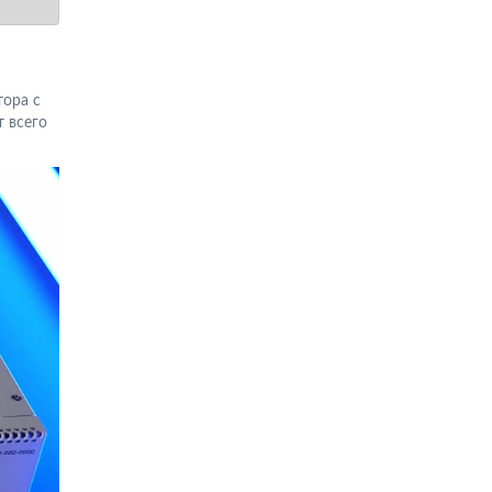
тора с
 всего