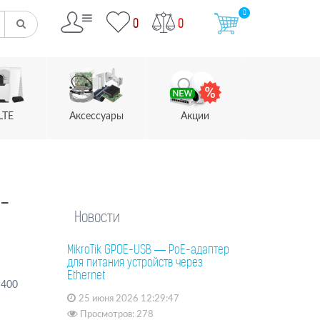
0
0
0
LTE
Аксессуары
Акции
-
Новости
MikroTik GPOE-USB — PoE-адаптер
для питания устройств через
Ethernet
 400
25 июня 2026 12:29:47
Просмотров: 278