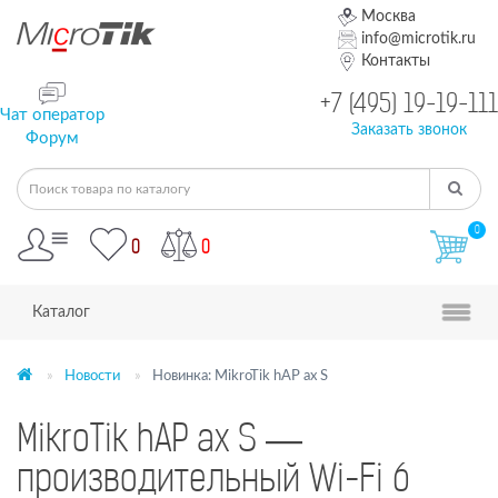
Москва
info@microtik.ru
Контакты
+7 (495) 19-19-111
Чат оператор
Заказать звонок
Форум
0
0
0
Каталог
Новости
Новинка: MikroTik hAP ax S
MikroTik hAP ax S —
производительный Wi-Fi 6