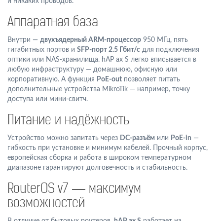
и никаких проводов.
Аппаратная база
Внутри —
двухъядерный ARM-процессор
950 МГц, пять
гигабитных портов и
SFP-порт 2.5 Гбит/с
для подключения
оптики или NAS-хранилища. hAP ax S легко вписывается в
любую инфраструктуру — домашнюю, офисную или
корпоративную. А функция
PoE-out
позволяет питать
дополнительные устройства MikroTik — например, точку
доступа или мини-свитч.
Питание и надёжность
Устройство можно запитать через
DC-разъём
или
PoE-in
—
гибкость при установке и минимум кабелей. Прочный корпус,
европейская сборка и работа в широком температурном
диапазоне гарантируют долговечность и стабильность.
RouterOS v7 — максимум
возможностей
В отличие от бытовых роутеров,
hAP ax S
работает на