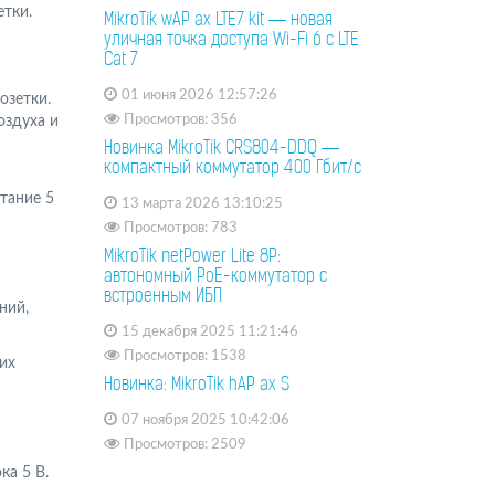
етки.
MikroTik wAP ax LTE7 kit — новая
уличная точка доступа Wi-Fi 6 с LTE
Cat 7
01 июня 2026 12:57:26
озетки.
оздуха и
Просмотров: 356
Новинка MikroTik CRS804-DDQ —
компактный коммутатор 400 Гбит/с
тание 5
13 марта 2026 13:10:25
Просмотров: 783
MikroTik netPower Lite 8P:
автономный PoE-коммутатор с
встроенным ИБП
ний,
15 декабря 2025 11:21:46
Просмотров: 1538
их
Новинка: MikroTik hAP ax S
07 ноября 2025 10:42:06
Просмотров: 2509
а 5 В.