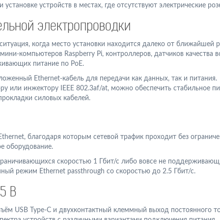
 установке устройств в местах, где отсутствуют электрические роз
ельной электропроводки
ситуация, когда место установки находится далеко от ближайшей р
ини-компьютеров Raspberry Pi, контроллеров, датчиков качества в
рживающих питание по PoE.
оженный Ethernet-кабель для передачи как данных, так и питания.
 или инжектору IEEE 802.3af/at, можно обеспечить стабильное пи
прокладки силовых кабелей.
Ethernet, благодаря которым сетевой трафик проходит без ограниче
е оборудование.
граничивающихся скоростью 1 Гбит/с либо вовсе не поддерживающ
ый режим Ethernet passthrough со скоростью до 2.5 Гбит/с.
5 В
ём USB Type-C и двухконтактный клеммный выход постоянного ток
пектра устройств с различными вариантами подключения питания.