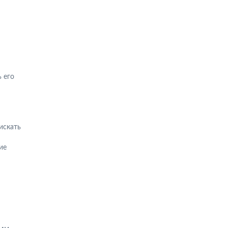
 его
искать
ие