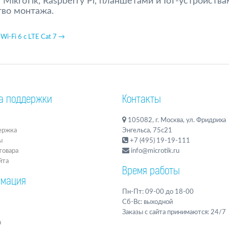
ikroTik, Raspberry Pi, планшетами и IoT-устройства
тво монтажа.
Wi-Fi 6 с LTE Cat 7 →
а поддержки
Контакты
105082, г. Москва, ул. Фридриха
ержка
Энгельса, 75с21
ы
+7 (495) 19-19-111
товара
info@microtik.ru
йта
Время работы
мация
Пн-Пт: 09-00 до 18-00
Сб-Вс: выходной
Заказы с сайта принимаются: 24/7
а