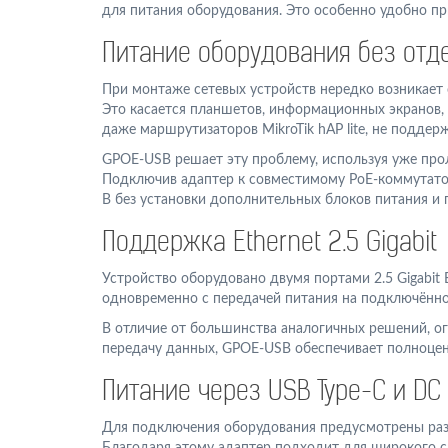
для питания оборудования. Это особенно удобно при
Питание оборудования без отд
При монтаже сетевых устройств нередко возникает 
Это касается планшетов, информационных экранов, м
даже маршрутизаторов MikroTik hAP lite, не подде
GPOE-USB решает эту проблему, используя уже прол
Подключив адаптер к совместимому PoE-коммутатору
В без установки дополнительных блоков питания и 
Поддержка Ethernet 2.5 Gigabit
Устройство оборудовано двумя портами 2.5 Gigabit 
одновременно с передачей питания на подключённо
В отличие от большинства аналогичных решений, о
передачу данных, GPOE-USB обеспечивает полноценн
Питание через USB Type-C и DC 
Для подключения оборудования предусмотрены разъ
Благодаря этому адаптер подходит для широкого с