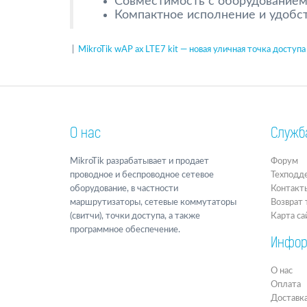
Совместимость с оборудованием M
Компактное исполнение и удобс
|
MikroTik wAP ax LTE7 kit — новая уличная точка доступа 
О нас
Служб
MikroTik разрабатывает и продает
Форум
проводное и беспроводное сетевое
Техподд
оборудование, в частности
Контакт
маршрутизаторы, сетевые коммутаторы
Возврат 
(свитчи), точки доступа, а также
Карта са
программное обеспечение.
Инфор
О нас
Оплата
Доставк