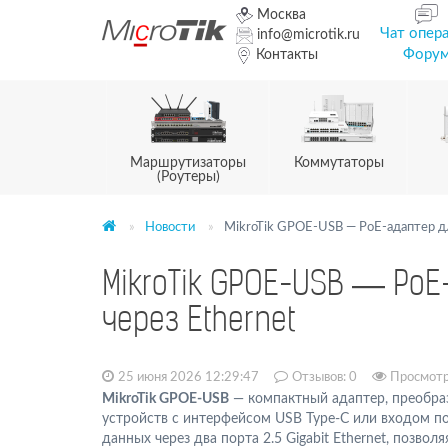
Москва
Чат опер
info@microtik.ru
Фору
Контакты
Маршрутизаторы
Коммутаторы
(Роутеры)
Новости
MikroTik GPOE-USB — PoE-адаптер дл
MikroTik GPOE-USB — PoE
через Ethernet
25 июня 2026 12:29:47
Отзывов:
0
Просмотр
MikroTik GPOE-USB
— компактный адаптер, преобраз
устройств с интерфейсом USB Type-C или входом п
данных через два порта 2.5 Gigabit Ethernet, позвол