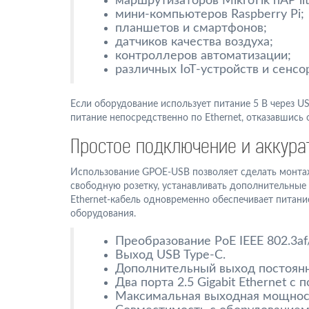
маршрутизаторов MikroTik hAP lite,
мини-компьютеров Raspberry Pi;
планшетов и смартфонов;
датчиков качества воздуха;
контроллеров автоматизации;
различных IoT-устройств и сенсо
Если оборудование использует питание 5 В через U
питание непосредственно по Ethernet, отказавшись
Простое подключение и аккура
Использование GPOE-USB позволяет сделать монта
свободную розетку, устанавливать дополнительные
Ethernet-кабель одновременно обеспечивает питани
оборудования.
Преобразование PoE IEEE 802.3af/
Выход USB Type-C.
Дополнительный выход постоянно
Два порта 2.5 Gigabit Ethernet с 
Максимальная выходная мощност