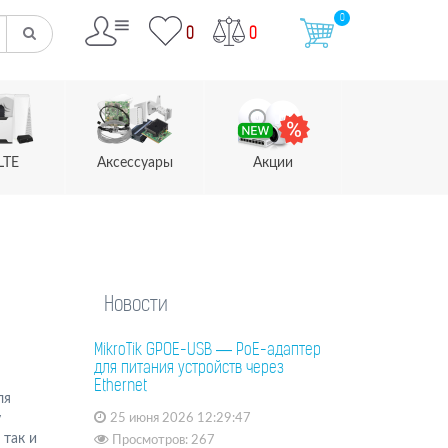
0
0
0
LTE
Аксессуары
Акции
Новости
MikroTik GPOE-USB — PoE-адаптер
для питания устройств через
Ethernet
ля
у
25 июня 2026 12:29:47
 так и
Просмотров: 267