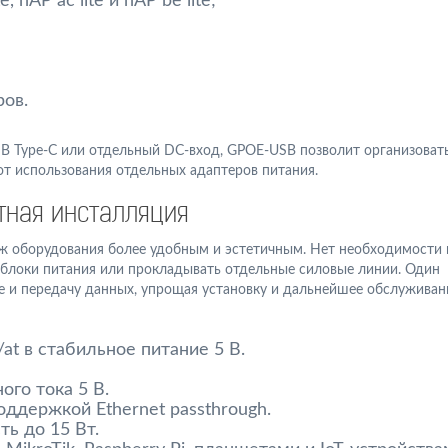
 hAP ac lite и hAP be lite;
ров.
SB Type-C или отдельный DC-вход, GPOE-USB позволит организовать
 от использования отдельных адаптеров питания.
тная инсталляция
ж оборудования более удобным и эстетичным. Нет необходимости 
 блоки питания или прокладывать отдельные силовые линии. Один
е и передачу данных, упрощая установку и дальнейшее обслуживан
at в стабильное питание 5 В.
го тока 5 В.
поддержкой Ethernet passthrough.
ь до 15 Вт.