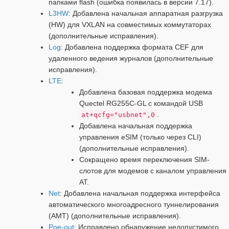
папками flash (ошибка появилась в версии 7.17).
L3HW
: Добавлена начальная аппаратная разгрузка
(HW) для VXLAN на совместимых коммутаторах
(дополнительные исправления).
Log
: Добавлена поддержка формата CEF для
удаленного ведения журналов (дополнительные
исправления).
LTE
:
Добавлена базовая поддержка модема
Quectel RG255C-GL с командой USB
.
at+qcfg="usbnet",0
Добавлена начальная поддержка
управления eSIM (только через CLI)
(дополнительные исправления).
Сокращено время переключения SIM-
слотов для модемов с каналом управления
AT.
Net
: Добавлена начальная поддержка интерфейса
автоматического многоадресного туннелирования
(AMT) (дополнительные исправления).
Poe-out
: Исправлено обнаружение недопустимого