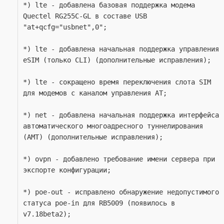
*) lte - добавлена базовая поддержка модема 
Quectel RG255C-GL в составе USB 
"at+qcfg="usbnet",0";
*) lte - добавлена начальная поддержка управления 
eSIM (только CLI) (дополнительные исправления);
*) lte - сокращено время переключения слота SIM 
для модемов с каналом управления AT;
*) net - добавлена начальная поддержка интерфейса 
автоматического многоадресного туннелирования 
(AMT) (дополнительные исправления);
*) ovpn - добавлено требование имени сервера при 
экспорте конфигурации;
*) poe-out - исправлено обнаружение недопустимого 
статуса poe-in для RB5009 (появилось в 
v7.18beta2);