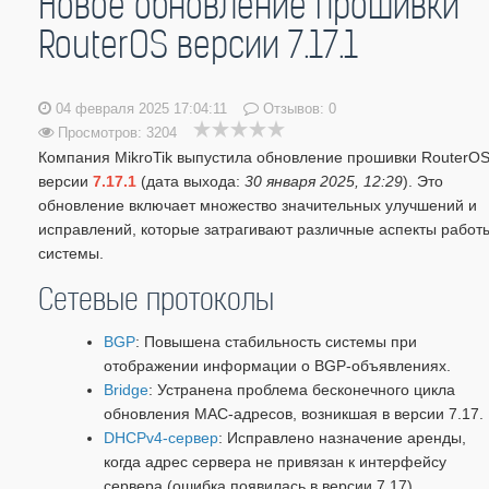
Новое обновление прошивки
RouterOS версии 7.17.1
04 февраля 2025 17:04:11
Отзывов:
0
Просмотров: 3204
Компания MikroTik выпустила обновление прошивки RouterO
версии
7.17.1
(дата выхода:
30 января 2025, 12:29
). Это
обновление включает множество значительных улучшений и
исправлений, которые затрагивают различные аспекты работ
системы.
Сетевые протоколы
BGP
: Повышена стабильность системы при
отображении информации о BGP-объявлениях.
Bridge
: Устранена проблема бесконечного цикла
обновления MAC-адресов, возникшая в версии 7.17.
DHCPv4-сервер
: Исправлено назначение аренды,
когда адрес сервера не привязан к интерфейсу
сервера (ошибка появилась в версии 7.17).