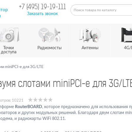
+7 (495) 19-19-111
атор
Заказать звонок
м
Точки
Радиомосты
Антенны
4G/
доступа
и miniPCI-e для 3G/LTE
умя слотами miniPCI-e для 3G/LT
отров: 10221
атформе
RouterBOARD
, которое предназначено для использования п
заторов и других модульных решений. Благодаря двум слотам min
дема, и радиокарты WiFi 802.11.