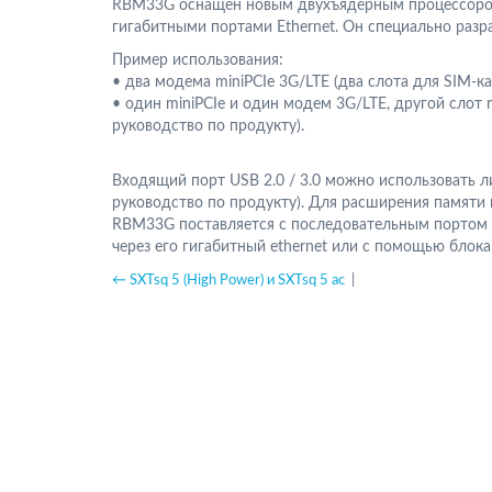
RBM33G оснащен новым двухъядерным процессором 
гигабитными портами Ethernet. Он специально разр
Пример использования:
• два модема miniPCIe 3G/LTE (два слота для SIM-
• один miniPCIe и один модем 3G/LTE, другой слот 
руководство по продукту).
Входящий порт USB 2.0 / 3.0 можно использовать л
руководство по продукту). Для расширения памяти 
RBM33G поставляется с последовательным портом R
через его гигабитный ethernet или с помощью блока
← SXTsq 5 (High Power) и SXTsq 5 ac
|