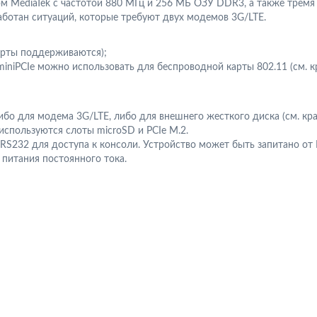
MediaTek с частотой 880 МГц и 256 МБ ОЗУ DDR3, а также тремя
аботан ситуаций, которые требуют двух модемов 3G/LTE.
карты поддерживаются);
miniPCIe можно использовать для беспроводной карты 802.11 (см. к
ибо для модема 3G/LTE, либо для внешнего жесткого диска (см. кр
используются слоты microSD и PCIe M.2.
S232 для доступа к консоли. Устройство может быть запитано от
 питания постоянного тока.