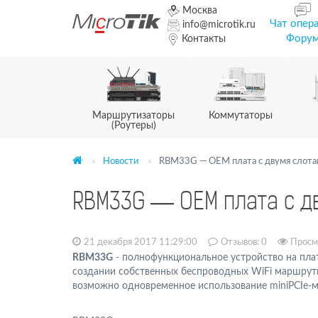
Москва
Чат опер
info@microtik.ru
Фору
Контакты
Маршрутизаторы
Коммутаторы
(Роутеры)
Новости
RBM33G — OEM плата с двумя слотам
RBM33G — OEM плата с дв
21 декабря 2017 11:29:00
Отзывов:
0
Просм
RBM33G
- полнофункциональное устройство на пл
создании собственных беспроводных WiFi маршрути
возможно одновременное использование miniPCIe-мо