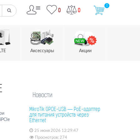
0
0
0
LTE
Аксессуары
Акции
E
Новости
MikroTik GPOE-USB — PoE-адаптер
ри
для питания устройств через
iPCIe
Ethernet
25 июня 2026 12:29:47
Просмотров: 274