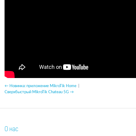
← Новинка: приложение MikroTik Home
|
Cверхбыстрый MikroTik Chateau 5G →
О нас