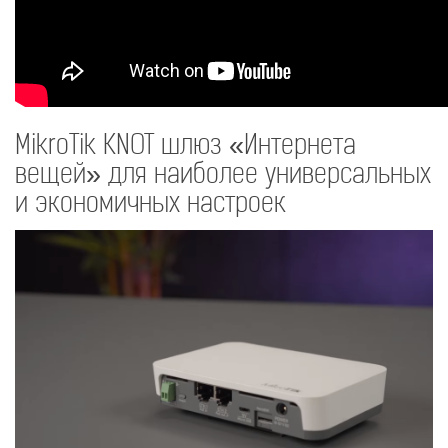
MikroTik KNOT
шлюз «Интернета
вещей» для наиболее универсальных
и экономичных настроек