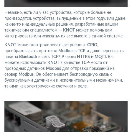
Неважно, есть ли у вас устройства, которые больше не
производятся, устройства, выпущенные в этом году, или даже
какие-то индивидуальные решения, разработанные вашим
техническим специалистом —
KNOT
может помочь вам
интегрировать или «связать» их все вместе в единой системе.
KNOT
может контролировать встроенные
GPIO
,
преобразовывать протокол
Modbus
в
TCP
и даже пересылать
пакеты
Bluetooth
в сеть
TCP/IP
через
HTTPS
и
MQTT.
Вы
можете использовать
KNOT
в качестве
TCP
-моста от
проводных датчиков
Modbus
для отправки показаний на
сервер
Modbus
. Он обеспечивает беспроводную связь с
буксируемыми датчиками и исполнительными механизмами,
такими как электрические счетчики и реле.