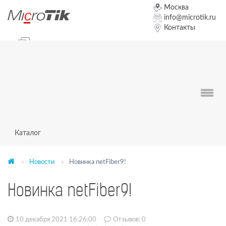
Москва
info@microtik.ru
Контакты
+7 (495) 19-19-111
Чат оператор
Заказать звонок
Форум
0
0
0
Каталог
Новости
Новинка netFiber9!
Новинка netFiber9!
10 декабря 2021 16:26:00
Отзывов:
0