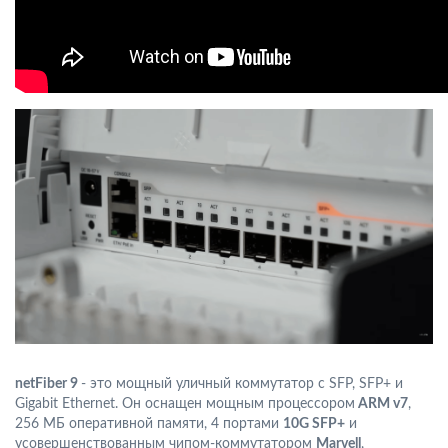
netFiber 9
- это мощный уличный коммутатор с SFP, SFP+ и
Gigabit Ethernet. Он оснащен мощным процессором
ARM v7
,
256 МБ оперативной памяти, 4 портами
10G SFP+
и
усовершенствованным чипом-коммутатором
Marvell
,