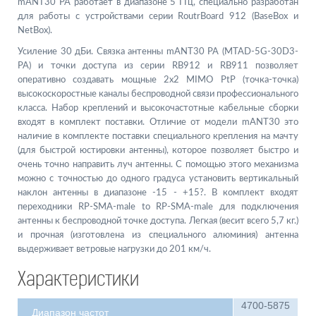
mANT30 PA работает в диапазоне 5 ГГц, специально разработан
для работы с устройствами серии RoutrBoard 912 (BaseBox и
NetBox).
Усиление 30 дБи. Связка антенны mANT30 PA (MTAD-5G-30D3-
PA) и точки доступа из серии RB912 и RB911 позволяет
оперативно создавать мощные 2x2 MIMO PtP (точка-точка)
высокоскоростные каналы беспроводной связи профессионального
класса. Набор креплений и высокочастотные кабельные сборки
входят в комплект поставки. Отличие от модели mANT30 это
наличие в комплекте поставки специального крепления на мачту
(для быстрой юстировки антенны), которое позволяет быстро и
очень точно направить луч антенны. С помощью этого механизма
можно с точностью до одного градуса установить вертикальный
наклон антенны в диапазоне -15 - +15?. В комплект входят
переходники RP-SMA-male to RP-SMA-male для подключения
антенны к беспроводной точке доступа. Легкая (весит всего 5,7 кг.)
и прочная (изготовлена из специального алюминия) антенна
выдерживает ветровые нагрузки до 201 км/ч.
Характеристики
4700-5875
Диапазон частот