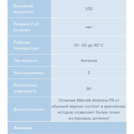
Выходная
100
мощность:
Раздача PoE-
нет
питания:
Рабочая
От -50 до 80°C
температура :
Тип корпуса:
Антенна
Угол излучения:
5
Встроенная
да
радиокарта:
Отличие Mikrotik Antenna PA от
обычной версии состоит в креплении,
Дополнительно:
которое позволяет более точно
юстировать антенну!
Антенны