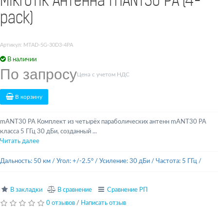
MikroTik Антенна mANT30 PA (4-
pack)
Артикул: MTAD-5G-30D3-4PA
В наличии
По запросу
Цена с учетом НДС
В корзину
mANT30 PA Комплект из четырёх параболических антенн mANT30 PA
класса 5 ГГц 30 дБи, созданный ...
Читать далее
Дальность: 50 км
/
Угол: +/-2.5°
/
Усиление: 30 дБи
/
Частота: 5 ГГц
/
В закладки
В сравнение
Сравнение РП
0 отзывов
/
Написать отзыв