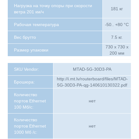
Нагрузка на точку опоры при скорости
181 кг
ветра 201 км/ч
Рабочая температура
-50.. +80 °C
Вес брутто
7.5 кг.
730 x 730 x
Размер упаковки
200 мм
SKU Vendor:
MTAD-5G-30D3-PA
http://i.mt.lv/routerboard/files/MTAD-
Брошюра:
5G-30D3-PA-qg-140610130322.pdf
Количество
портов Ethernet
нет
100 Мб/с:
Количество
портов Ethernet
нет
1000 Мб /с: