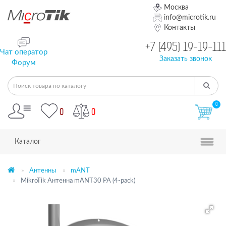
Москва
info@microtik.ru
Контакты
+7 (495) 19-19-111
Чат оператор
Заказать звонок
Форум
0
0
0
Каталог
Антенны
mANT
MikroTik Антенна mANT30 PA (4-pack)