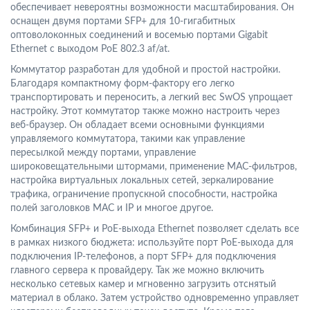
обеспечивает невероятны возможности масштабирования. Он
оснащен двумя портами SFP+ для 10-гигабитных
оптоволоконных соединений и восемью портами Gigabit
Ethernet с выходом PoE 802.3 af/at.
Коммутатор разработан для удобной и простой настройки.
Благодаря компактному форм-фактору его легко
транспортировать и переносить, а легкий вес SwOS упрощает
настройку. Этот коммутатор также можно настроить через
веб-браузер. Он обладает всеми основными функциями
управляемого коммутатора, такими как управление
пересылкой между портами, управление
широковещательными штормами, применение MAC-фильтров,
настройка виртуальных локальных сетей, зеркалирование
трафика, ограничение пропускной способности, настройка
полей заголовков MAC и IP и многое другое.
Комбинация SFP+ и PoE-выхода Ethernet позволяет сделать все
в рамках низкого бюджета: используйте порт PoE-выхода для
подключения IP-телефонов, а порт SFP+ для подключения
главного сервера к провайдеру. Так же можно включить
несколько сетевых камер и мгновенно загрузить отснятый
материал в облако. Затем устройство одновременно управляет