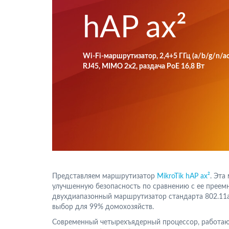
hAP ax²
Wi-Fi-маршрутизатор, 2,4+5 ГГц (a/b/g/n/ac
RJ45, MIMO 2x2, раздача PoE 16,8 Вт
Представляем маршрутизатор
MikroTik hAP ax²
. Эта
улучшенную безопасность по сравнению с ее прее
двухдиапазонный маршрутизатор стандарта 802.11a
выбор для 99% домохозяйств.
Современный четырехъядерный процессор, работаю