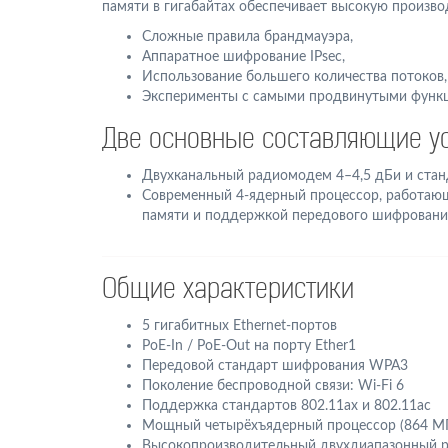
памяти в гигабайтах обеспечивает высокую произво
Cложные правила брандмауэра,
Аппаратное шифрование IPsec,
Использование большего количества потоков,
Эксперименты с самыми продвинутыми функц
Две основные составляющие ус
Двухканальный радиомодем 4–4,5 дБи и стан
Современный 4-ядерный процессор, работающ
памяти и поддержкой передового шифровани
Общие характеристики
5 гигабитных Ethernet-портов
PoE-In / PoE-Out на порту Ether1
Передовой стандарт шифрования WPA3
Поколение беспроводной связи: Wi-Fi 6
Поддержка стандартов 802.11ax и 802.11ac
Мощный четырёхъядерный процессор (864 МГ
Высокопроизводительный двухдиапазонный ра