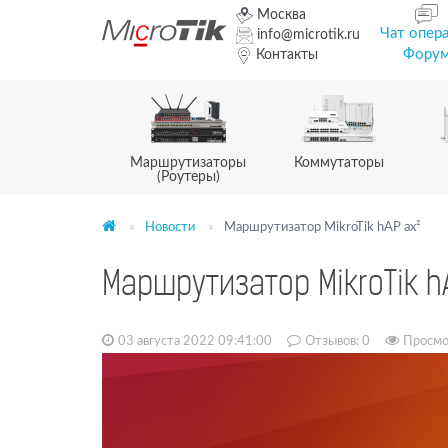
Москва
Чат опер
info@microtik.ru
Фору
Контакты
Маршрутизаторы
Коммутаторы
(Роутеры)
Новости
Маршрутизатор MikroTik hAP ax²
Маршрутизатор MikroTik h
03 августа 2022 09:41:00
Отзывов:
0
Просмо