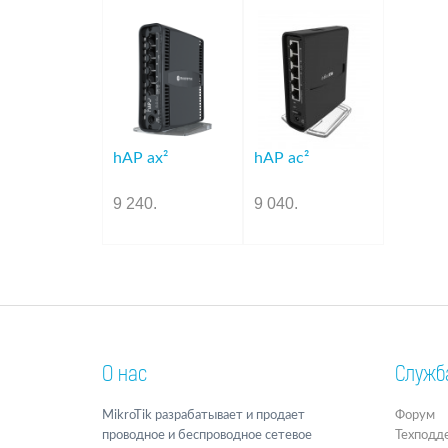
hAP ax²
hAP ac²
9 240
.
9 040
.
О нас
Служб
MikroTik разрабатывает и продает
Форум
проводное и беспроводное сетевое
Техподд