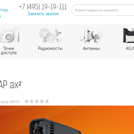
+7 (495) 19-19-111
атор
Заказать звонок
м
Точки
Радиомосты
Антенны
4G/
доступа
AP ax²
тров: 8695