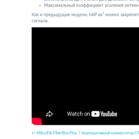
Максимальный коэффициент усиления антенны Wi
Как и предыдущие модели, hAP ax² можно закрепить
сигнала.
← MikroTik FiberBox Plus
|
Корпоративный коммутатор 