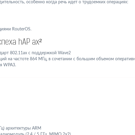
дительность, особенно когда речь идет о трудоемких операциях:
иями RouterOS.
пеха hAP ax²
дарт 802.11ax с поддержкой Wave2
ий на частоте 864 МГц, в сочетании с большим объемом оператив
я WPA3.
ц) архитектуры ARM
диомодуль (2,4 / 5 ГГц, MIMO 2x2)