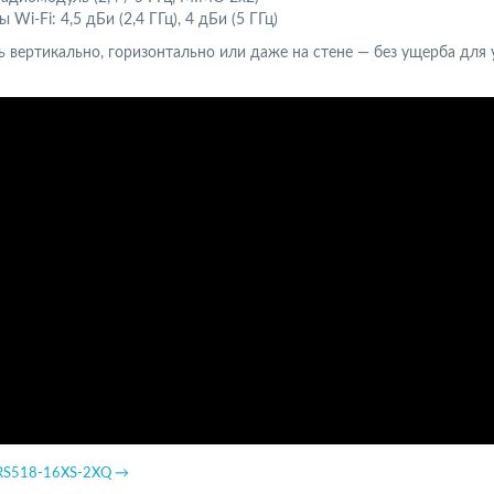
-Fi: 4,5 дБи (2,4 ГГц), 4 дБи (5 ГГц)
 вертикально, горизонтально или даже на стене — без ущерба для 
CRS518-16XS-2XQ →