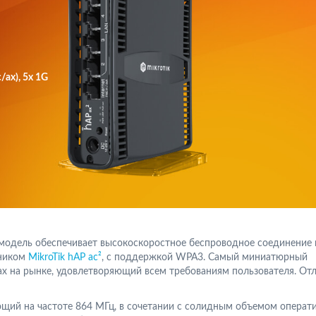
/ax), 5x 1G
 модель обеспечивает высокоскоростное беспроводное соединение 
мником
MikroTik hAP ac²
, с поддержкой WPA3. Самый миниатюрный
x на рынке, удовлетворяющий всем требованиям пользователя. От
щий на частоте 864 МГц, в сочетании с солидным объемом операт