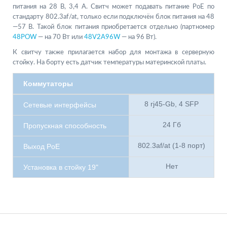
питания на 28 В, 3,4 А. Свитч может подавать питание PoE по
стандарту 802.3af/at, только если подключён блок питания на 48
—57 В. Такой блок питания приобретается отдельно (партномер
48POW
— на 70 Вт или
48V2A96W
— на 96 Вт).
К свитчу также прилагается набор для монтажа в серверную
стойку. На борту есть датчик температуры материнской платы.
Коммутаторы
8 rj45-Gb, 4 SFP
Сетевые интерфейсы
24 Гб
Пропускная способность
802.3af/at (1-8 порт)
Выход PoE
Нет
Установка в стойку 19"