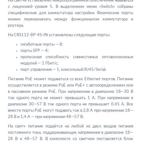
На свитче установлено микропрограммное обеспечение
RouterOS
с лицензией уровня 5. В выделенном меню «Switch» собраны
специфические для коммутатора настройки. Физические порты
можно переназначать между функционалом коммутатора и
роутера.
На CRS112-8P-4S-IN установлены следующие порты:
гигабитные порты — 8;
порты SFP — 4;
пропускная способность совместимых оптоволоконных
модулей — 1 Гбит/с;
порт управления — 1, консольный RJ45/Serial.
Питание PoE может подаваться со всех Ethernet-портов. Питание
осуществляется в режиме PoE или PoE+ с автоопределением или
в пассивном режиме PoE. При напряжении в диапазоне 18—30 В
ток одного порта не может превышать 1 А. При напряжении в
диапазоне 30—57 В ток одного порта не превышает 0,45 А. Все
вместе порты PoE могут подавать ток в 2,8 А при напряжении 18—
28 В и 1,4 А — при напряжении 48—57 В.
На свитч питание подаётся на любой из двух входов питания
постоянного тока, поддерживающих напряжения в диапазоне 18—
28 В и 48—57 В. В комплекте со свитчем поставляется блок