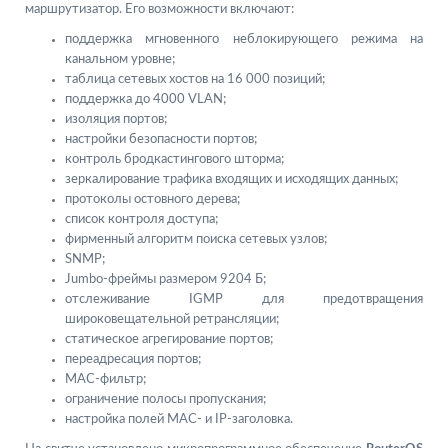
маршрутизатор. Его возможности включают:
поддержка мгновенного неблокирующего режима на
канальном уровне;
таблица сетевых хостов на 16 000 позиций;
поддержка до 4000 VLAN;
изоляция портов;
настройки безопасности портов;
контроль бродкастингового шторма;
зеркалирование трафика входящих и исходящих данных;
протоколы остовного дерева;
список контроля доступа;
фирменный алгоритм поиска сетевых узлов;
SNMP;
Jumbo-фреймы размером 9204 Б;
отслеживание IGMP для предотвращения
широковещательной ретрансляции;
статическое агрегирование портов;
переадресация портов;
MAC-фильтр;
ограничение полосы пропускания;
настройка полей MAC- и IP-заголовка.