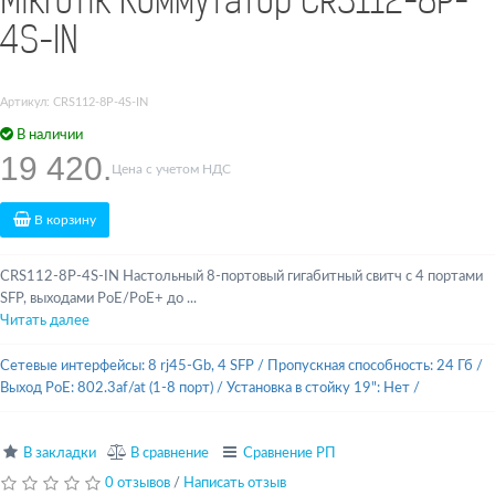
MikroTik Коммутатор CRS112-8P-
4S-IN
Артикул: CRS112-8P-4S-IN
В наличии
19 420.
Цена с учетом НДС
В корзину
CRS112-8P-4S-IN Настольный 8-портовый гигабитный свитч с 4 портами
SFP, выходами PoE/PoE+ до ...
Читать далее
Сетевые интерфейсы: 8 rj45-Gb, 4 SFP
/
Пропускная способность: 24 Гб
/
Выход PoE: 802.3af/at (1-8 порт)
/
Установка в стойку 19": Нет
/
В закладки
В сравнение
Сравнение РП
0 отзывов
/
Написать отзыв