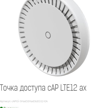
Точка доступа cAP LTE12 ax
Артикул: cAPGi-5HaxD2HaxD&EG12-EA