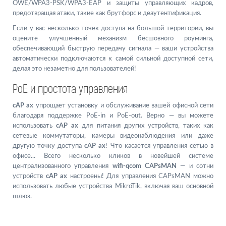
OWE/WPA3-PSK/WPA3-EAP и защиты управляющих кадров,
предотвращая атаки, такие как брутфорс и деаутентификация.
Если у вас несколько точек доступа на большой территории, вы
оцените улучшенный механизм бесшовного роуминга,
обеспечивающий быструю передачу сигнала — ваши устройства
автоматически подключаются к самой сильной доступной сети,
делая это незаметно для пользователей!
PoE и простота управления
cAP ax
упрощает установку и обслуживание вашей офисной сети
благодаря поддержке PoE-in и PoE-out. Верно — вы можете
использовать
cAP ax
для питания других устройств, таких как
сетевые коммутаторы, камеры видеонаблюдения или даже
другую точку доступа
cAP ax
! Что касается управления сетью в
офисе... Всего несколько кликов в новейшей системе
централизованного управления
wifi-qcom CAPsMAN
— и сотни
устройств
cAP ax
настроены! Для управления CAPsMAN можно
использовать любые устройства MikroTik, включая ваш основной
шлюз.