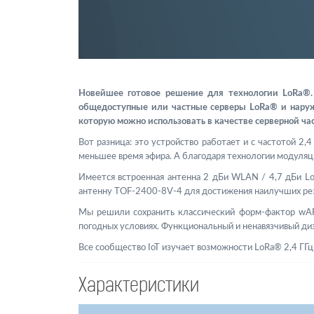
Новейшее готовое решение для технологии LoRa®
общедоступные или частные серверы LoRa® и наружн
которую можно использовать в качестве серверной ча
Вот разница: это устройство работает и с частотой 2
меньшее время эфира. А благодаря технологии модуляц
Имеется встроенная антенна 2 дБи WLAN / 4,7 дБи L
антенну TOF-2400-8V-4 для достижения наилучших рез
Мы решили сохранить классический форм-фактор wAP,
погодных условиях. Функциональный и ненавязчивый диза
Все сообщество IoT изучает возможности LoRa® 2,4 ГГц 
Характеристики