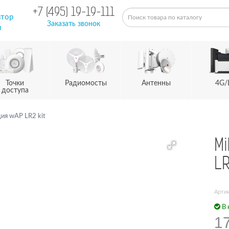
+7 (495) 19-19-111
атор
Заказать звонок
м
Точки
Радиомосты
Антенны
4G/
доступа
ция wAP LR2 kit
Mi
LR
Арти
В 
17