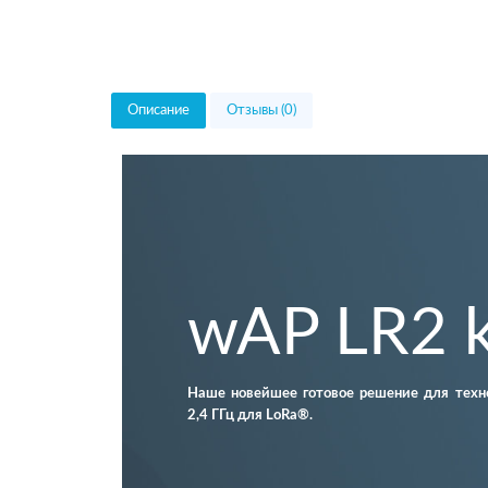
Описание
Отзывы (0)
wAP LR2 k
Наше новейшее готовое решение для техно
2,4 ГГц для LoRa®.