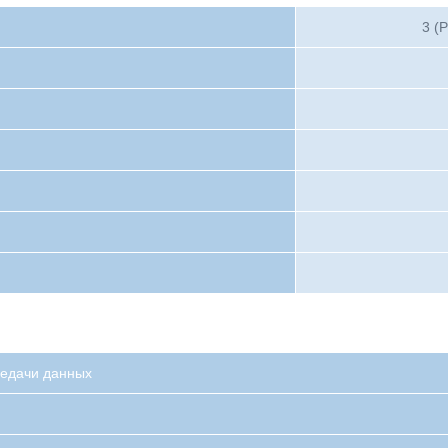
3 (
и
редачи данных