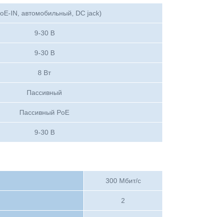
PoE-IN, автомобильный, DC jack)
9-30 В
9-30 В
8 Вт
Пассивный
Пассивный PoE
9-30 В
300 Мбит/с
2