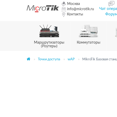
Москва
Чат опер
info@microtik.ru
Фору
Контакты
Маршрутизаторы
Коммутаторы
(Роутеры)
Точки доступа
wAP
MikroTik Базовая стан