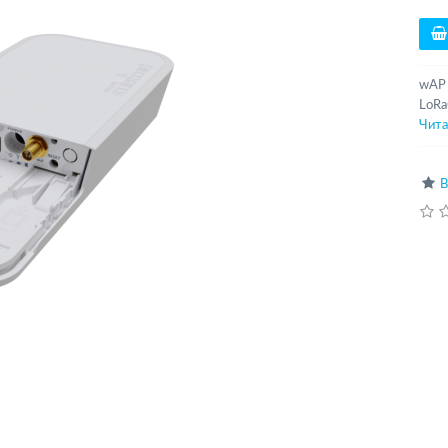
wAP 
LoRa
Чита
В