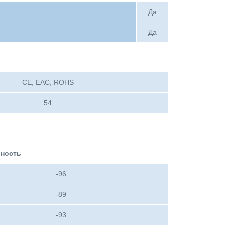
Да
Да
CE, EAC, ROHS
54
ьность
-96
-89
-93