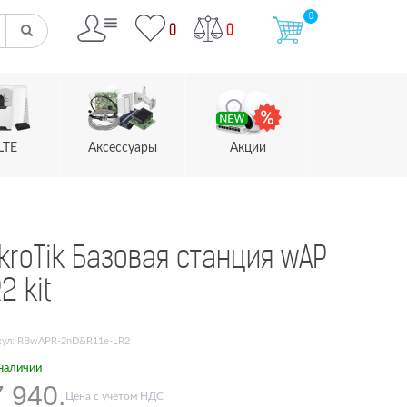
0
0
0
LTE
Аксессуары
Акции
kroTik Базовая станция wAP
2 kit
кул: RBwAPR-2nD&R11e-LR2
наличии
 940.
Цена с учетом НДС