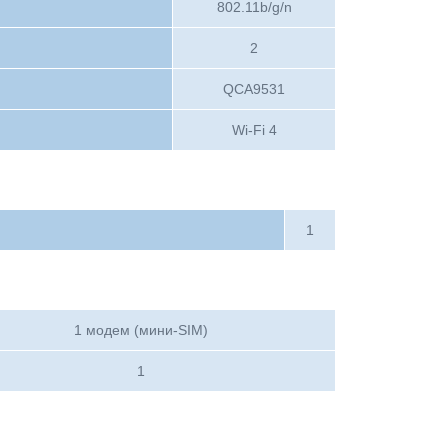
802.11b/g/n
2
QCA9531
Wi-Fi 4
1
1 модем (мини-SIM)
1