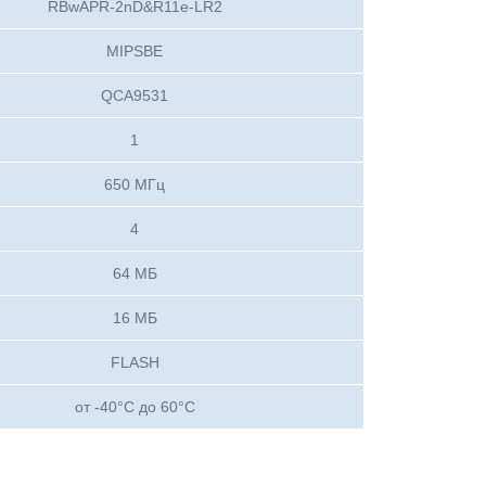
RBwAPR-2nD&R11e-LR2
MIPSBE
QCA9531
1
650 МГц
4
64 МБ
16 МБ
FLASH
от -40°C до 60°C