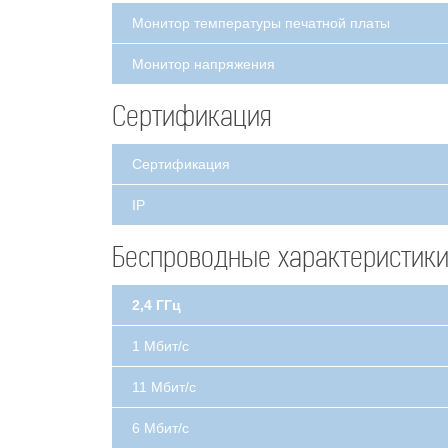
Монитор температуры печатной платы
Монитор напряжения
Сертификация
Сертификация
IP
Беспроводные характеристик
2,4 ГГц
1 Мбит/с
11 Мбит/с
6 Мбит/с