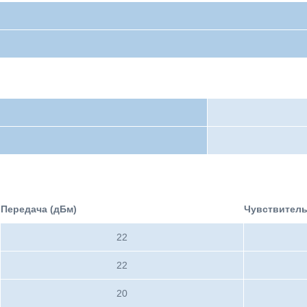
и
Передача (дБм)
Чувствител
22
22
20