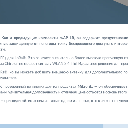
. Как и предыдущие комплекты wAP LR, он содержит предустановл
ую защищенную от непогоды точку беспроводного доступа с интерфей
сти.
,4 ГГц для LoRa®. Это означает значительно более высокую пропускную с
ии Chirp он не мешает сигналу WLAN 2,4 ГГц! Идеальное решение для пр
oRa®, но вы можете добавить внешнюю антенну для дополнительного по
ультатов.
 проверенный во многих других продуктах MikroTik, — он обеспечивае
йн, удивительная долговечность и отличная цена остаются в основе этого 
— присоединяйтесь к ним и станьте одним из первых, кто выиграет от уве