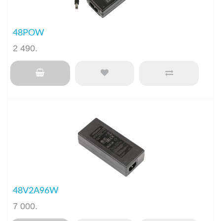
48POW
2 490
.
48V2A96W
7 000
.