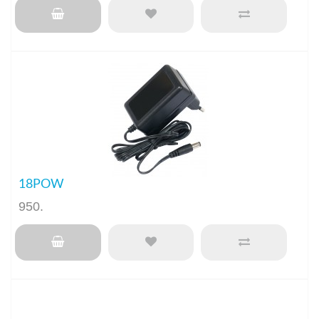
18POW
950
.