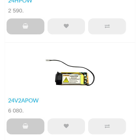
24HPOW
2 590
.
24V2APOW
6 080
.