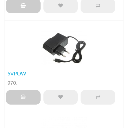
5VPOW
970
.