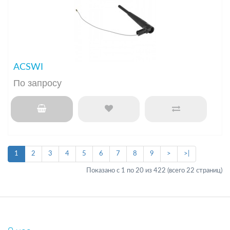
ACSWI
По запросу
1
2
3
4
5
6
7
8
9
>
>|
Показано с 1 по 20 из 422 (всего 22 страниц)