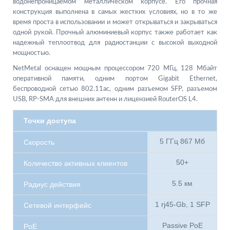
водонепроницаемом металлическом корпусе. Его прочная
конструкция выполнена в самых жестких условиях, но в то же
время проста в использовании и может открываться и закрываться
одной рукой. Прочный алюминиевый корпус также работает как
надежный теплоотвод для радиостанции с высокой выходной
мощностью.
NetMetal оснащен мощным процессором 720 МГц, 128 Мбайт
оперативной памяти, одним портом Gigabit Ethernet,
беспроводной сетью 802.11ac, одним разъемом SFP, разъемом
USB, RP-SMA для внешних антенн и лицензией RouterOS L4.
Точки доступа
5 ГГц 867 Мб
Скорость
50+
Количество активных клиентов
5.5 км
Радиус действия
1 rj45-Gb, 1 SFP
Сетевой интерфейс
Passive PoE
PoE