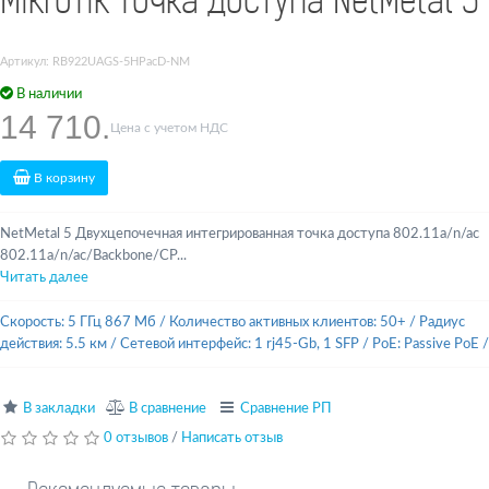
MikroTik Точка доступа NetMetal 5
Артикул: RB922UAGS-5HPacD-NM
В наличии
14 710.
Цена с учетом НДС
В корзину
NetMetal 5 Двухцепочечная интегрированная точка доступа 802.11a/n/ac
802.11a/n/ac/Backbone/CP...
Читать далее
Скорость: 5 ГГц 867 Мб
/
Количество активных клиентов: 50+
/
Радиус
действия: 5.5 км
/
Сетевой интерфейс: 1 rj45-Gb, 1 SFP
/
PoE: Passive PoE
/
В закладки
В сравнение
Сравнение РП
0 отзывов
/
Написать отзыв