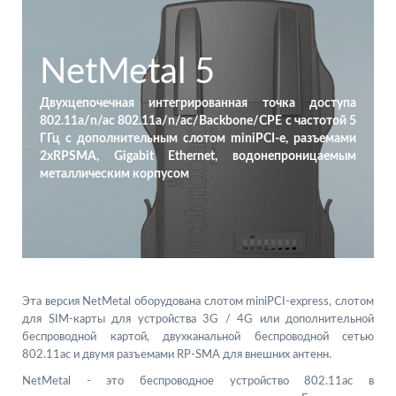
NetMetal 5
Двухцепочечная интегрированная точка доступа
802.11a/n/ac 802.11a/n/ac/Backbone/CPE с частотой 5
ГГц с дополнительным слотом miniPCI-e, разъемами
2xRPSMA, Gigabit Ethernet, водонепроницаемым
металлическим корпусом
Эта версия NetMetal оборудована слотом miniPCI-express, слотом
для SIM-карты для устройства 3G / 4G или дополнительной
беспроводной картой, двухканальной беспроводной сетью
802.11ac и двумя разъемами RP-SMA для внешних антенн.
NetMetal - это беспроводное устройство 802.11ac в