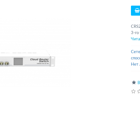
CRS2
3-го
Чита
Сете
спос
Нет
В