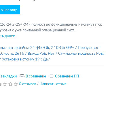
В корзину
26-24G-2S+RM - полностью функциональный коммутатор
 уровня с уже привычной операционной сист...
ть далее
вые интерфейсы: 24 rj45-Gb, 2 10-Gb SFP+
/
Пропускная
обность: 26 Гб
/
Выход PoE: Нет
/
Суммарная мощность PoE:
/
Установка в стойку 19": Да
/
 закладки
В сравнение
Сравнение РП
0 отзывов
/
Написать отзыв