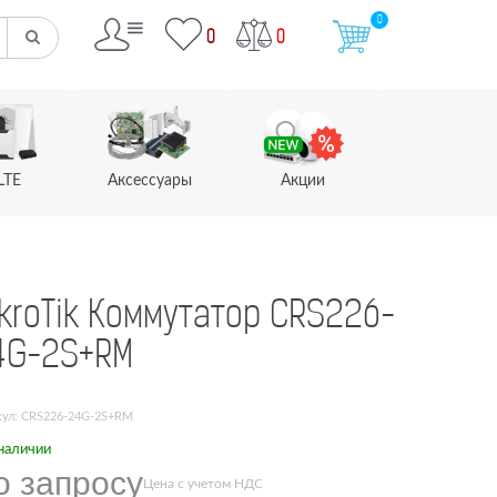
0
0
0
LTE
Аксессуары
Акции
kroTik Коммутатор CRS226-
4G-2S+RM
кул: CRS226-24G-2S+RM
наличии
о запросу
Цена с учетом НДС