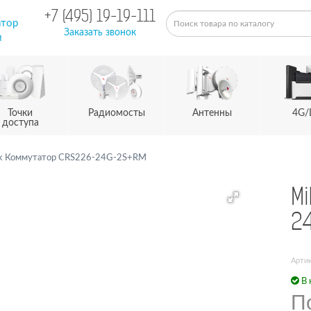
+7 (495) 19-19-111
атор
Заказать звонок
м
Точки
Радиомосты
Антенны
4G/
доступа
ik Коммутатор CRS226-24G-2S+RM
Mi
2
Арти
В 
П