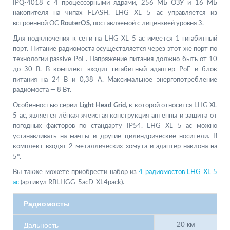
IPQ-4018 с 4 процессорными ядрами, 256 МБ ОЗУ и 16 МБ
накопителя на чипах FLASH. LHG XL 5 ac управляется из
встроенной ОС
RouterOS
, поставляемой с лицензией уровня 3.
Для подключения к сети на LHG XL 5 ac имеется 1 гигабитный
порт. Питание радиомоста осуществляется через этот же порт по
технологии passive PoE. Напряжение питания должно быть от 10
до 30 В. В комплект входит гигабитный адаптер PoE и блок
питания на 24 В и 0,38 А. Максимальное энергопотребление
радиомоста — 8 Вт.
Особенностью серии
Light Head Grid
, к которой относится LHG XL
5 ac, является лёгкая ячеистая конструкция антенны и защита от
погодных факторов по стандарту IP54. LHG XL 5 ac можно
устанавливать на мачты и другие цилиндрические носители. В
комплект входят 2 металлических хомута и адаптер наклона на
5°.
Вы также можете приобрести набор из
4 радиомостов LHG XL 5
ac
(артикул RBLHGG-5acD-XL4pack).
Радиомосты
20 км
Дальность