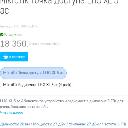
MikroTik Точка доступа LHG XL 5
ac
Артикул: RBLHGG-5acD-XL
В наличии
18 350.
Цена с учетом НДС
В корзину
MikroTik Точка доступа LHG XL 5 ac
MikroTik Радиомост LHG XL 5 ac (4 pack)
LHG XL 5 ac Абонентское устройство и радиомост в диапазоне 5 ГГц для
очень больших расстояний...
Читать далее
Дальность: 20 км
/
Мощность: 27 дБм
/
Усиление: 27 дБи
/
Частота: 5 ГГц