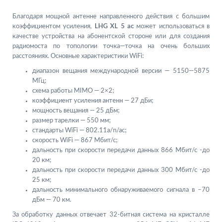
Благодаря мощной антенне направленного действия с большим
коэффициентом усиления,
LHG XL 5 ac
может использоваться в
качестве устройства на абонентской стороне или для создания
радиомоста по топологии точка—точка на очень больших
расстояниях. Основные характеристики WiFi:
диапазон вещания международной версии — 5150—5875
МГц;
схема работы MIMO — 2×2;
коэффициент усиления антенн — 27 дБи;
мощность вещания — 25 дБм;
размер тарелки — 550 мм;
стандарты WiFi — 802.11a/n/ac;
скорость WiFi — 867 Мбит/с;
дальность при скорости передачи данных 866 Мбит/с -до
20 км;
дальность при скорости передачи данных 300 Мбит/с -до
25 км;
дальность минимального обнаруживаемого сигнала в −70
дБм — 70 км.
За обработку данных отвечает 32-битная система на кристалле