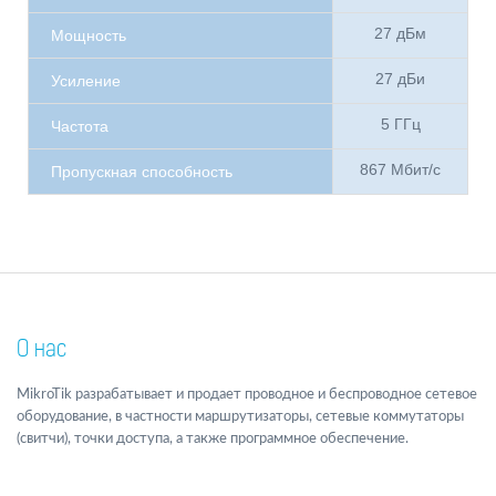
27 дБм
Мощность
27 дБи
Усиление
5 ГГц
Частота
867 Мбит/с
Пропускная способность
О нас
MikroTik разрабатывает и продает проводное и беспроводное сетевое
оборудование, в частности маршрутизаторы, сетевые коммутаторы
(свитчи), точки доступа, а также программное обеспечение.