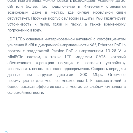
офсетные антенны, можно повысить коэффициент усиления до 30
dBi или более. Так подключение к Интернету становится
возможным даже в местах, где сигнал мобильной связи
отсутствует. Прочный корпус с классом защиты IP68 гарантирует
устойчивость к пыли, грязи и песку, а также временному
погружению в воду.
LDF LTE6 оснащена интегрированной антенной с коэффициентом
усиления 8 dBi и диаграммой направленности 66°, Ethernet PoE In
портом с поддержкой Passive PoE с напряжением 10-28 V и
MiniPCIe слотом, а также LTE модемом CAT6, который
обеспечивает агрегацию несущих и позволяет устройству
использовать несколько полос одновременно. Cкорость передачи
данных при загрузке доcтигает 300 Мbps. Огромное
преимущество для мест со множеством LTE пользователей и
более высокая эффективность в местах со слабым сигналом в
сельской местности.