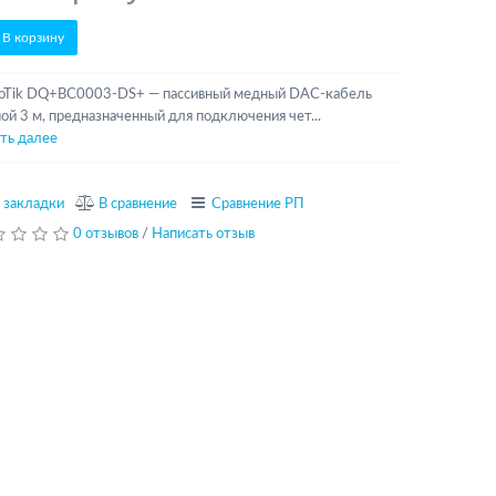
В корзину
oTik DQ+BC0003-DS+ — пассивный медный DAC-кабель
ой 3 м, предназначенный для подключения чет...
ть далее
 закладки
В сравнение
Сравнение РП
0 отзывов
/
Написать отзыв