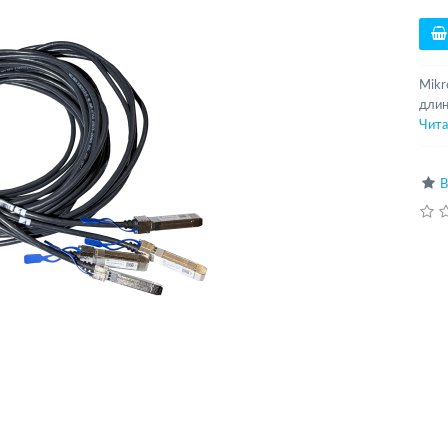
Mikr
длин
Чита
В