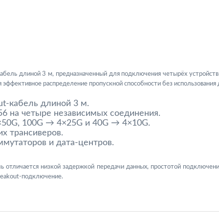
бель длиной 3 м, предназначенный для подключения четырёх устройст
ффективное распределение пропускной способности без использования 
t-кабель длиной 3 м.
56 на четыре независимых соединения.
50G, 100G → 4×25G и 40G → 4×10G.
их трансиверов.
ммутаторов и дата-центров.
ель отличается низкой задержкой передачи данных, простотой подключе
reakout-подключение.