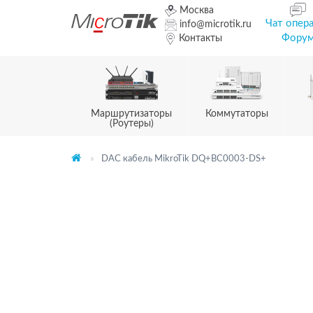
Москва
Чат опер
info@microtik.ru
Фору
Контакты
Маршрутизаторы
Коммутаторы
(Роутеры)
DAC кабель MikroTik DQ+BC0003-DS+