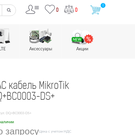
0
0
0
LTE
Аксессуары
Акции
C кабель MikroTik
Q+BC0003-DS+
кул: DQ+BC0003-DS+
наличии
о запросу
Цена с учетом НДС