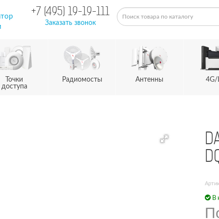
+7 (495) 19-19-111
атор
Заказать звонок
м
Точки
Радиомосты
Антенны
4G/
доступа
DA
D
Арти
В 
П