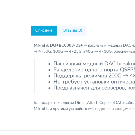
Описание
Отзывы (0)
MikroTik DQ+BC0003-DS+
— пассивный медный DAC-ка
→ 4×50G, 100G → 4×25G и 40G → 4×10G, обеспечивая э
Пассивный медный DAC breakou
Разделение одного порта QSFP
Поддержка режимов 200G → 4×
Не требует установки оптическ
Предназначен для серверов, ко
Благодаря технологии Direct Attach Copper (DAC) каб
MikroTik и другими устройствами, поддерживающими b