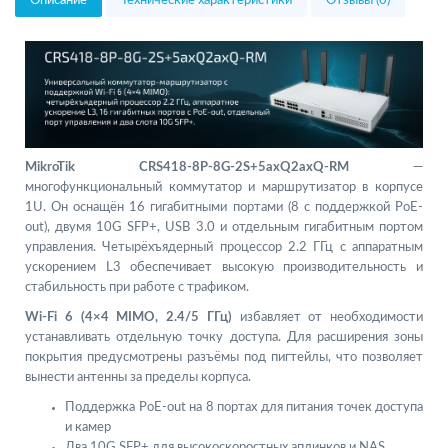
Описание
Технические характеристики
Отзывы (0)
MikroTik CRS418-8P-8G-2S+5axQ2axQ-RM
—
многофункциональный коммутатор и маршрутизатор в корпусе
1U. Он оснащён 16 гигабитными портами (8 с поддержкой PoE-
out), двумя 10G SFP+, USB 3.0 и отдельным гигабитным портом
управления. Четырёхъядерный процессор 2.2 ГГц с аппаратным
ускорением L3 обеспечивает высокую производительность и
стабильность при работе с трафиком.
Wi-Fi 6 (4×4 MIMO, 2.4/5 ГГц)
избавляет от необходимости
устанавливать отдельную точку доступа. Для расширения зоны
покрытия предусмотрены разъёмы под пигтейлы, что позволяет
вынести антенны за пределы корпуса.
Поддержка PoE-out на 8 портах для питания точек доступа
и камер
Два 10G SFP+ для высокоскоростных аплинков и NAS