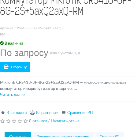
Коммутатор MikroTik CRS418-8P-
8G-2S+5axQ2axQ-RM
Артикул: CRS418-8P-8G-2S+5AXQ2AXQ-
RM
В наличии
По запросу
Цена с учетом НДС
В корзину
MikroTik CRS418-8P-8G-2S+5axQ2axQ-RM — многофункциональный
коммутатор и маршрутизатор в корпусе ...
Читать далее
В закладки
В сравнение
Сравнение РП
0 отзывов
/
Написать отзыв