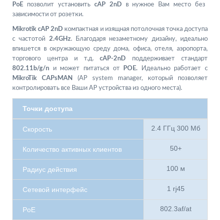
PoE
позволит установить
cAP 2nD
в нужное Вам место без
зависимости от розетки.
Mikrotik cAP 2nD
компактная и изящная потолочная точка доступа
с частотой
2.4GHz
. Благодаря незаметному дизайну, идеально
впишется в окружающую среду дома, офиса, отеля, аэропорта,
торгового центра и т.д.
cAP-2nD
поддерживает стандарт
802.11b/g/n
и может питаться от
POE.
Идеально работает с
MikroTik CAPsMAN
(AP system manager, который позволяет
контролировать все Ваши AP устройства из одного места).
Точки доступа
2.4 ГГц 300 Мб
Скорость
50+
Количество активных клиентов
100 м
Радиус действия
1 rj45
Сетевой интерфейс
802.3af/at
PoE