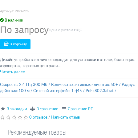
Артикул: RBcAP2n
В наличии
По запросу
Цена с учетом НДС
В корзину
Дизайн устройства отлично подходит для установки в отелях, больницах,
аэропортах, торговых центрах и...
Читать далее
Скорость: 2.4 ГГц 300 Мб
/
Количество активных клиентов: 50+
/
Радиус
действия: 100 м
/
Сетевой интерфейс: 1 rj45
/
PoE: 802.3af/at
/
В закладки
В сравнение
Сравнение РП
0 отзывов
/
Написать отзыв
Рекомендуемые товары