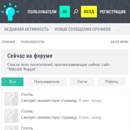
ВХОД
ПОЛЬЗОВАТЕЛИ
РЕГИСТРАЦИЯ
НЕДАВНЯЯ АКТИВНОСТЬ
НОВЫЕ СООБЩЕНИЯ ПРОФИЛЯ
...
ГЛАВНАЯ
ПОЛЬЗОВАТЕЛИ
QUICK MENU
Сейчас на форуме
Список всех посетителей, просматривающих сейчас сайт
"Mikrotik Форум".
Все
Пользователи
Гости
Роботы
Гость
Смотрит неизвестную страницу,
9 мин. назад
Гость
Смотрит неизвестную страницу,
9 мин. назад
Гость