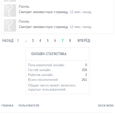
Гость
Смотрит неизвестную страницу,
12 мин. назад
Гость
Смотрит неизвестную страницу,
12 мин. назад
НАЗАД
1
←
3
4
5
6
7
8
ВПЕРЁД
ОНЛАЙН-СТАТИСТИКА
Пользователей онлайн:
0
Гостей онлайн:
259
Роботов онлайн:
2
Всего посетителей:
261
Общее число может включать
скрытых пользователей.
ГЛАВНАЯ
ПОЛЬЗОВАТЕЛИ
QUICK MENU